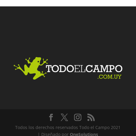
Facebook
Twitter
LinkedIn
Me gusta
Todos los derechos reservados Todo el Campo 2021
| Diseñado por
OneSolutions