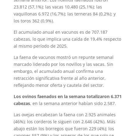
23.812 (57,1%); las vacas 10.480 (25,1%); las
vaquillonas 6.972 (16,7%); las terneras 84 (0,2%); y
los toros 362 (0,9%).
El acumulado anual en vacunos es de 707.187
cabezas, lo que implica una caída de 19,4% respecto
al mismo período de 2025.
La faena de vacunos mostró un repunte semanal
marcado liderado por los novillos y las vacas. Sin
embargo, el acumulado anual confirma una
retracción significativa frente al año anterior,
reflejando menor oferta y cautela del sector.
Los ovinos faenados en la semana totalizaron 6.371
cabezas
, en la semana anterior habían sido 2.587.
Las ovejas encabezan la faena con 2.925 animales
(46%); los corderos le siguen con 2.646 (42%). Más
abajo están los borregos que fueron 229 (4%); los
capones 557 (9%) y los arneros de los que solo se