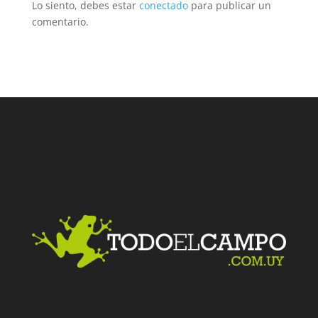
Lo siento, debes estar
conectado
para publicar un
comentario.
Facebook
Twitter
LinkedIn