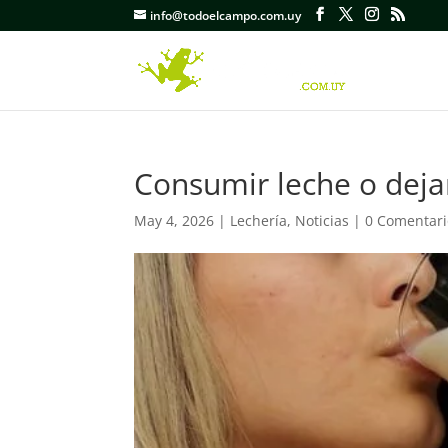
info@todoelcampo.com.uy
Consumir leche o deja
May 4, 2026
|
Lechería
,
Noticias
|
0 Comentari