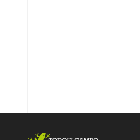
Fac
Twit
Link