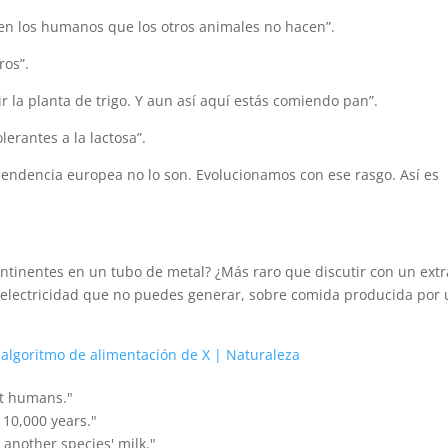
 los humanos que los otros animales no hacen”.
ros”.
r la planta de trigo. Y aun así aquí estás comiendo pan”.
erantes a la lactosa”.
ndencia europea no lo son. Evolucionamos con ese rasgo. Así es
ntinentes en un tubo de metal? ¿Más raro que discutir con un ext
n electricidad que no puedes generar, sobre comida producida por
l algoritmo de alimentación de X | Naturaleza
not humans."
 10,000 years."
s another species' milk."