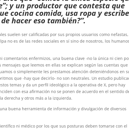
e”; y un productor que contesta que
ue cocina comida, usa ropa y escrib
 de hacer eso también?”.
ales suelen ser calificadas por sus propios usuarios como nefastas,
culpa no es de las redes sociales en sí sino de nosotros, los humanos
ni comentarios enfermizos, una buena clave -no la única ni cien po
s mensajes que leemos en ellas se explican según las cuentas que
tuamos o simplemente les prestamos atención deteniéndonos en s
oritmos que -hay que decirlo- no son neutrales. Un estudio public
stos temas y da un perfil ideológico a la operativa de X, pero hay
inciden con esa afirmación no se ponen de acuerdo en el sentido d
la derecha y otros más a la izquierda.
on una buena herramienta de información y divulgación de diversos
entífico ni médico por los que sus posturas deben tomarse con el