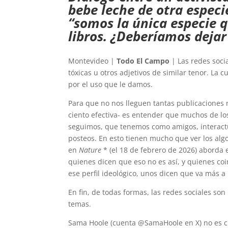
bebe leche de otra especi
“somos la única especie q
libros. ¿Deberíamos dejar
Montevideo |
Todo El Campo
| Las redes soci
tóxicas u otros adjetivos de similar tenor. La 
por el uso que le damos.
Para que no nos lleguen tantas publicaciones 
ciento efectiva- es entender que muchos de lo
seguimos, que tenemos como amigos, interac
posteos. En esto tienen mucho que ver los alg
en
Nature
* (el 18 de febrero de 2026) aborda e
quienes dicen que eso no es así, y quienes co
ese perfil ideológico, unos dicen que va más a 
En fin, de todas formas, las redes sociales s
temas.
Sama Hoole (cuenta @SamaHoole en X) no es ci