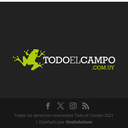
Facebook
Twitter
LinkedIn
Me gusta
Todos los derechos reservados Todo el Campo 2021
| Diseñado por
OneSolutions