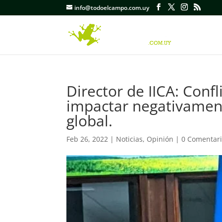
info@todoelcampo.com.uy
Director de IICA: Conf
impactar negativament
global.
Feb 26, 2022
|
Noticias
,
Opinión
|
0 Comentar