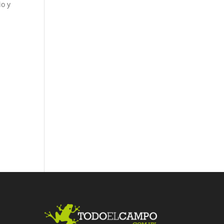
io y
e
y
Fac
Twit
Link
ebo
ter
edI