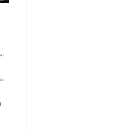
e
 su
los
l