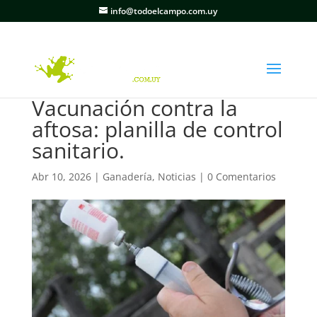
info@todoelcampo.com.uy
Vacunación contra la
aftosa: planilla de control
sanitario.
Abr 10, 2026
|
Ganadería
,
Noticias
|
0 Comentarios