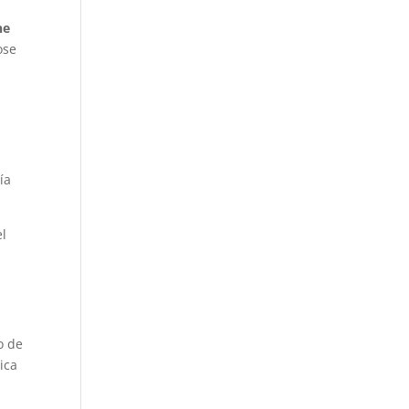
ne
ose
ía
el
o de
ica