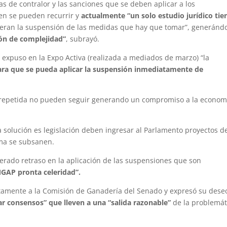
as de contralor y las sanciones que se deben aplicar a los
en se pueden recurrir y
actualmente “un solo estudio jurídico tie
neran la suspensión de las medidas que hay que tomar”, generánd
ión de complejidad”
, subrayó.
i expuso en la Expo Activa (realizada a mediados de marzo) “la
para que se pueda aplicar la suspensión inmediatamente de
 repetida no pueden seguir generando un compromiso a la econom
a solución es legislación deben ingresar al Parlamento proyectos d
rma se subsanen.
nerado retraso en la aplicación de las suspensiones que son
MGAP pronta celeridad”.
ntamente a la Comisión de Ganadería del Senado y expresó su dese
r consensos” que lleven a una “salida razonable”
de la problemát