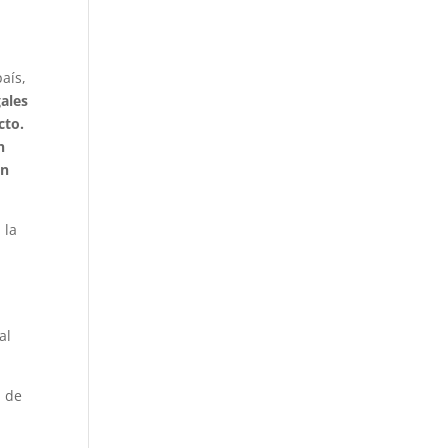
aís,
gales
cto.
n
ón
 la
l
al
n de