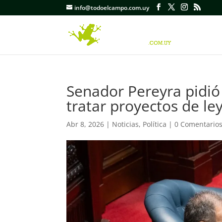
info@todoelcampo.com.uy
Senador Pereyra pidió 
tratar proyectos de le
Abr 8, 2026
|
Noticias
,
Política
|
0 Comentario