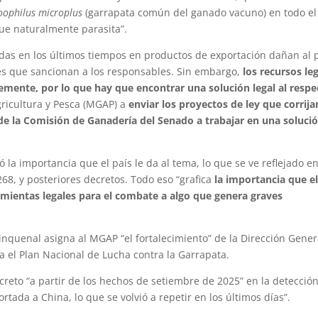
oophilus microplus
(garrapata común del ganado vacuno) en todo el
que naturalmente parasita”.
adas en los últimos tiempos en productos de exportación dañan al p
les que sancionan a los responsables. Sin embargo,
los recursos le
mente, por lo que hay que encontrar una solución legal al respe
gricultura y Pesca (MGAP) a
enviar los proyectos de ley que corrija
de la Comisión de Ganadería del Senado a trabajar en una soluci
ó la importancia que el país le da al tema, lo que se ve reflejado en
.268, y posteriores decretos. Todo eso “grafica
la importancia que e
ramientas legales para el combate a algo que genera graves
inquenal asigna al MGAP “el fortalecimiento” de la Dirección Gener
a el Plan Nacional de Lucha contra la Garrapata.
to “a partir de los hechos de setiembre de 2025” en la detecció
tada a China, lo que se volvió a repetir en los últimos días”.