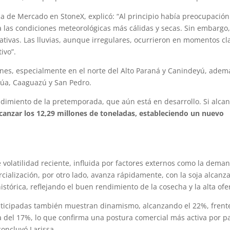
cia de Mercado en StoneX, explicó: “Al principio había preocupación
a las condiciones meteorológicas más cálidas y secas. Sin embargo
cativas. Las lluvias, aunque irregulares, ocurrieron en momentos cl
ivo”.
nes, especialmente en el norte del Alto Paraná y Canindeyú, adem
púa, Caaguazú y San Pedro.
dimiento de la pretemporada, que aún está en desarrollo. Si alca
alcanzar los 12,29 millones de toneladas, estableciendo un nuevo
 volatilidad reciente, influida por factores externos como la dema
ercialización, por otro lado, avanza rápidamente, con la soja alcan
stórica, reflejando el buen rendimiento de la cosecha y la alta ofe
anticipadas también muestran dinamismo, alcanzando el 22%, frente
 del 17%, lo que confirma una postura comercial más activa por p
concluyó Larissa.