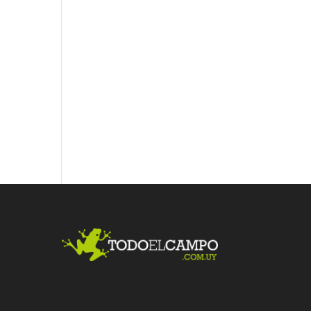
Fac
Twit
Link
ebo
ter
edI
ok
n
Me
gust