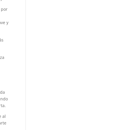
 por
,
ave y
ás
nza
nda
zando
rta.
 al
arte