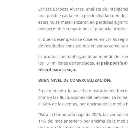
Larissa Barboza Alvarez, analista de Inteligen
una posible caída en la productividad debido 
estas no se materializaron en pérdidas signifi
nos permitieron mantener el potencial product
El buen desempeño se observó en varias regio
de resultados consistentes en zonas como Ita
La producción total sigue dependiendo del ren
los 1,4 millones de toneladas,
el país podría 
récord para la soja.
BUEN NIVEL DE COMERCIALIZACIÓN.
En el mercado, la base ha mostrado una fuerte
china y las fluctuaciones del petróleo. La com
el 68% de las ventas, por encima de la media hi
“Para la temporada baja de 2026, las ventas 
14% del mes anterior y por encima de la media
de los productores en este ciclo excepcional”, 