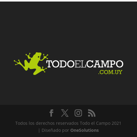
Facebook
Twitter
LinkedIn
Me gusta
Todos los derechos reservados Todo el Campo 2021
| Diseñado por
OneSolutions