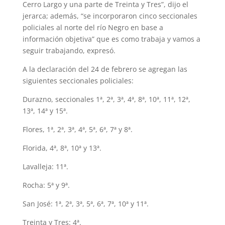
Cerro Largo y una parte de Treinta y Tres”, dijo el
jerarca; además, “se incorporaron cinco seccionales
policiales al norte del río Negro en base a
información objetiva” que es como trabaja y vamos a
seguir trabajando, expresó.
A la declaración del 24 de febrero se agregan las
siguientes seccionales policiales:
Durazno, seccionales 1ª, 2ª, 3ª, 4ª, 8ª, 10ª, 11ª, 12ª,
13ª, 14ª y 15ª.
Flores, 1ª, 2ª, 3ª, 4ª, 5ª, 6ª, 7ª y 8ª.
Florida, 4ª, 8ª, 10ª y 13ª.
Lavalleja: 11ª.
Rocha: 5ª y 9ª.
San José: 1ª, 2ª, 3ª, 5ª, 6ª, 7ª, 10ª y 11ª.
Treinta y Tres: 4ª.