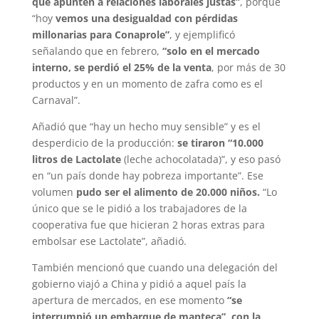
que apunten a relaciones laborales justas”
, porque
“hoy
vemos una desigualdad con pérdidas
millonarias para Conaprole”
, y ejemplificó
señalando que en febrero,
“solo en el mercado
interno, se perdió el 25% de la venta
, por más de 30
productos y en un momento de zafra como es el
Carnaval”.
Añadió que “hay un hecho muy sensible” y es el
desperdicio de la producción:
se tiraron “10.000
litros de Lactolate
(leche achocolatada)”, y eso pasó
en “un país donde hay pobreza importante”. Ese
volumen
pudo ser el alimento de 20.000 niños.
“Lo
único que se le pidió a los trabajadores de la
cooperativa fue que hicieran 2 horas extras para
embolsar ese Lactolate”, añadió.
También mencionó que cuando una delegación del
gobierno viajó a China y pidió a aquel país la
apertura de mercados, en ese momento
“se
interrumpió un embarque de manteca”, con la