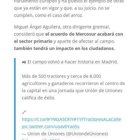
Parlamento Europeo y ha puesto el ejemplo de otras
que ya están en vigor y que, a su juicio, no se
cumplen, como el caso del arroz.
Miguel Ángel Aguilera, otro dirigente gremial,
consideró que
el acuerdo de Mercosur acabará con
el sector primario
y aparte de afectar al campo,
también tendrá un impacto en los ciudadanos.
🚜 El campo volvió a hacer historia en Madrid.
Más de 500 tractores y cerca de 8.000
agricultores y ganaderos recorrieron el centro de
la capital en una jornada que Unión de Uniones
califica de éxito.
🔗
https://t.co/9rYWzA5OhY
#11FTractoresALaCalle
pic.twitter.com/uoav0YaoSs
— Union de Uniones (@UniondeUniones)