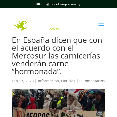
info@todoelcampo.com.uy
En España dicen que con
el acuerdo con el
Mercosur las carnicerías
venderán carne
“hormonada”.
Feb 17, 2026
|
Información
,
Noticias
|
0 Comentarios