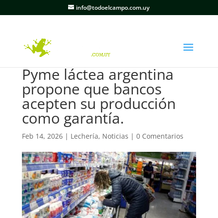
info@todoelcampo.com.uy
Pyme láctea argentina
propone que bancos
acepten su producción
como garantía.
Feb 14, 2026
|
Lechería
,
Noticias
|
0 Comentarios