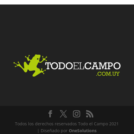
Facebook
Twitter
LinkedIn
Me gusta
Todos los derechos reservados Todo el Campo 2021
| Diseñado por
OneSolutions