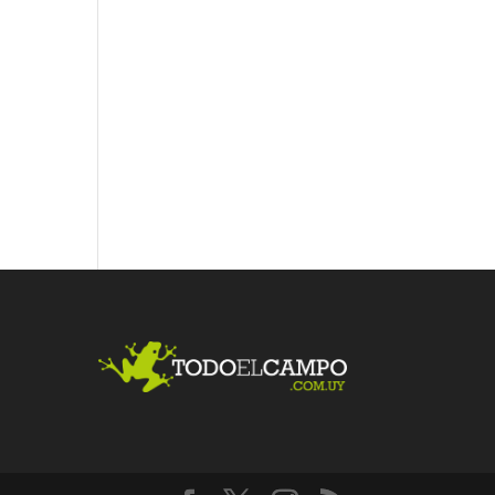
Fac
Twit
Link
ebo
ter
edI
ok
n
Me
gust
a