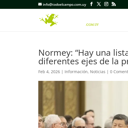
info@todoelcampo.com.uy
Normey: “Hay una list
diferentes ejes de la 
Feb 4, 2026
|
Información
,
Noticias
|
0 Coment