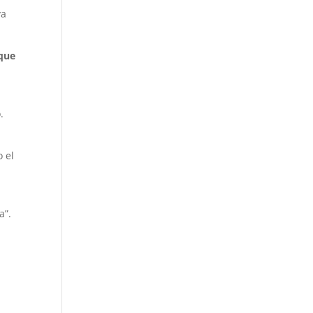
ya
 que
.
 el
a”.