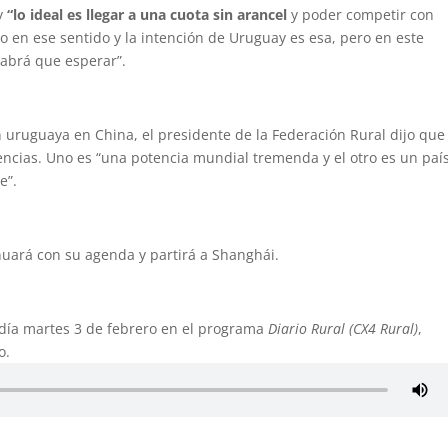
y
“lo ideal es llegar a una cuota sin arancel
y poder competir con
o en ese sentido y la intención de Uruguay es esa, pero en este
habrá que esperar”.
n uruguaya en China, el presidente de la Federación Rural dijo que
encias. Uno es “una potencia mundial tremenda y el otro es un paí
e”.
nuará con su agenda y partirá a Shanghái.
 día martes 3 de febrero en el programa
Diario Rural (CX4 Rural)
,
o.