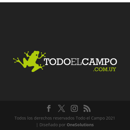
Facebook
Twitter
LinkedIn
Me gusta
Todos los derechos reservados Todo el Campo 2021
| Diseñado por
OneSolutions