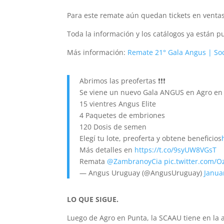
Para este remate aún quedan tickets en venta
Toda la información y los catálogos ya están 
Más información:
Remate 21° Gala Angus | So
Abrimos las preofertas ❗️❗️❗️
Se viene un nuevo Gala ANGUS en Agro en
15 vientres Angus Elite
4 Paquetes de embriones
120 Dosis de semen
Elegí tu lote, preoferta y obtene beneficios
Más detalles en
https://t.co/9syUW8VGsT
Remata
@ZambranoyCia
pic.twitter.com/O
— Angus Uruguay (@AngusUruguay)
Janua
LO QUE SIGUE.
Luego de Agro en Punta, la SCAAU tiene en la 