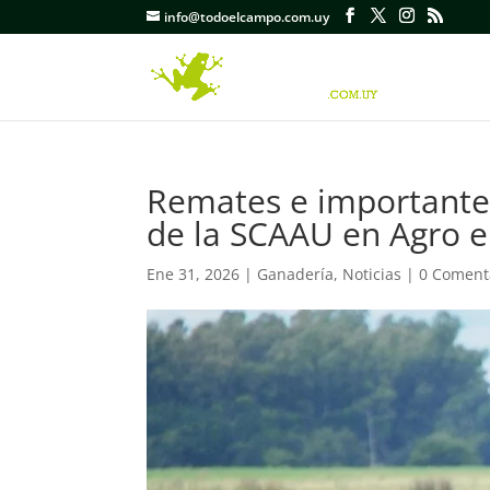
info@todoelcampo.com.uy
Remates e importante f
de la SCAAU en Agro e
Ene 31, 2026
|
Ganadería
,
Noticias
|
0 Coment