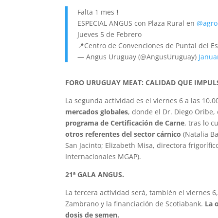
Falta 1 mes ❗
ESPECIAL ANGUS con Plaza Rural en
@agro
Jueves 5 de Febrero
📍Centro de Convenciones de Puntal del E
— Angus Uruguay (@AngusUruguay)
Janua
FORO URUGUAY MEAT: CALIDAD QUE IMPUL
La segunda actividad es el viernes 6 a las 10.0
mercados globales
, donde el Dr. Diego Oribe
programa de Certificación de Carne
, tras lo 
otros referentes del sector cárnico
(Natalia Ba
San Jacinto; Elizabeth Misa, directora frigorí
Internacionales MGAP).
21ª GALA ANGUS.
La tercera actividad será, también el viernes 6,
Zambrano y la financiación de Scotiabank.
La 
dosis de semen.