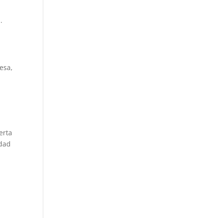
e
.
esa,
erta
idad