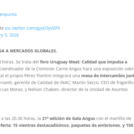
enpunta
ste
pic.twitter.com/gyyD3yVZF9
ry 5, 2026
SA A MERCADOS GLOBALES.
0 horas. Se trata del
foro Uruguay Meat: Calidad que impulsa a
, coordinador de la Comisión Carne Angus hará una exposición sob
cual el propio Pérez Flontini integrará una
mesa de intercambio jun
rsanti, gerente de Calidad de INAC; Martín Secco, CEO de frigorífic
fico Las Moras; y Nelson Chaben, director de la Unidad de Asuntos
 a las 20.30 horas, la
21ª edición de Gala Angus
con el martillo de
oferta: 15 vientres destacadísimos, paquetes de embriones, y 150