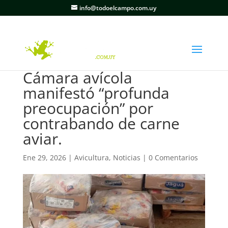
info@todoelcampo.com.uy
Cámara avícola
manifestó “profunda
preocupación” por
contrabando de carne
aviar.
Ene 29, 2026
|
Avicultura
,
Noticias
|
0 Comentarios