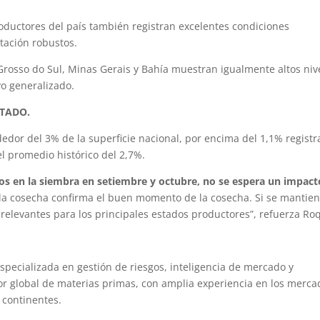
ctores del país también registran excelentes condiciones
tación robustos.
so do Sul, Minas Gerais y Bahía muestran igualmente altos niv
vo generalizado.
TADO.
edor del 3% de la superficie nacional, por encima del 1,1% regist
l promedio histórico del 2,7%.
sos en la siembra en setiembre y octubre, no se espera un impact
e la cosecha confirma el buen momento de la cosecha. Si se mantien
 relevantes para los principales estados productores”, refuerza Ro
pecializada en gestión de riesgos, inteligencia de mercado y
or global de materias primas, con amplia experiencia en los merca
 continentes.