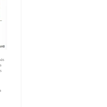
más
a
ís
a