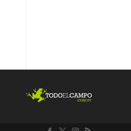
Fac
Twit
Link
ebo
ter
edI
ok
n
Me
gust
a