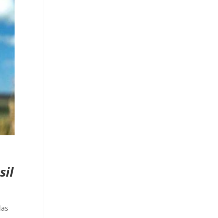
sil
las