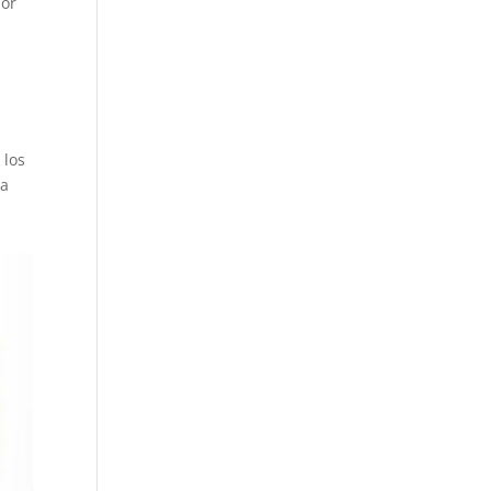
por
 los
 a