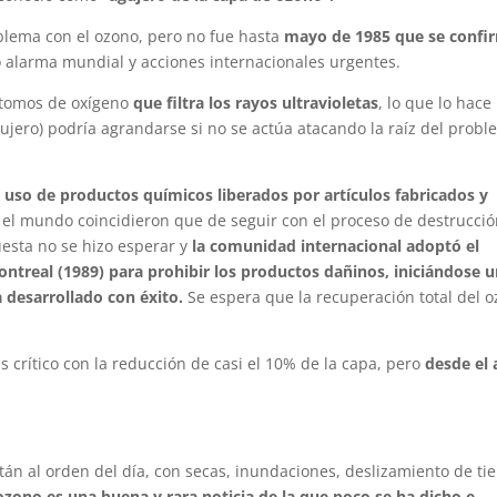
oblema con el ozono, pero no fue hasta
mayo de 1985 que se confi
alarma mundial y acciones internacionales urgentes.
 átomos de oxígeno
que filtra los rayos ultravioletas
, lo que lo hace
agujero) podría agrandarse si no se actúa atacando la raíz del probl
l
uso de productos químicos liberados por artículos fabricados y
o el mundo coincidieron que de seguir con el proceso de destrucci
uesta no se hizo esperar y
la comunidad internacional adoptó el
ontreal (1989) para prohibir los productos dañinos, iniciándose 
 desarrollado con éxito.
Se espera que la recuperación total del 
s crítico con la reducción de casi el 10% de la capa, pero
desde el
tán al orden del día, con secas, inundaciones, deslizamiento de tie
ozono es una buena y rara noticia de la que poco se ha dicho e