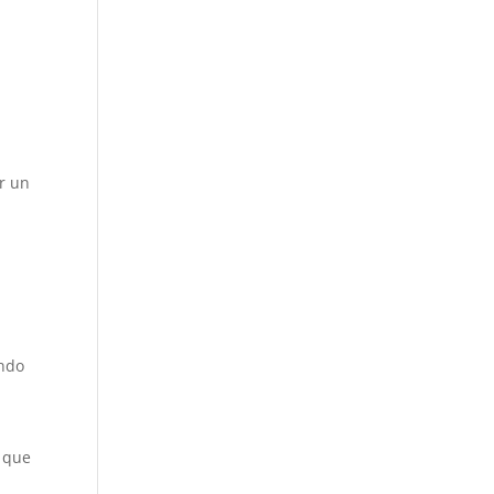
r un
ando
a
a que