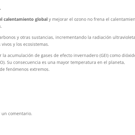
.
el calentamiento global
y mejorar el ozono no frena el calentamien
s.
arbonos y otras sustancias, incrementando la radiación ultraviolet
 vivos y los ecosistemas.
r la acumulación de gases de efecto invernadero (GEI) como dióxid
N₂O). Su consecuencia es una mayor temperatura en el planeta,
a de fenómenos extremos.
 un comentario.