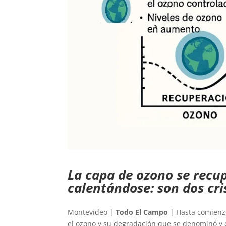
La capa de ozono se recup
calentándose: son dos cri
Montevideo |
Todo El Campo
| Hasta comienzo
el ozono y su degradación que se denominó y