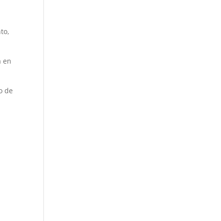
to,
a en
o de