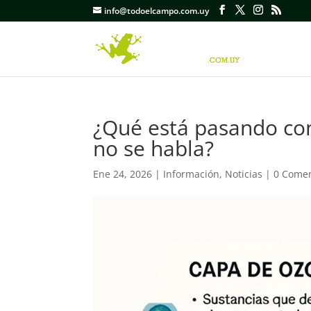
info@todoelcampo.com.uy
¿Qué está pasando con
no se habla?
Ene 24, 2026
|
Información
,
Noticias
|
0 Comen