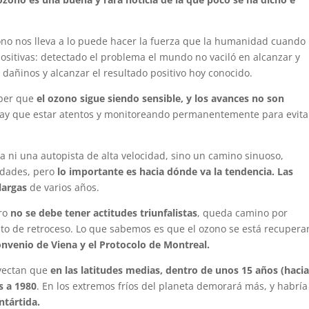
ono nos lleva a lo puede hacer la fuerza que la humanidad cuando
sitivas: detectado el problema el mundo no vaciló en alcanzar y
 dañinos y alcanzar el resultado positivo hoy conocido.
aber que
el ozono sigue siendo sensible, y los avances no son
ay que estar atentos y monitoreando permanentemente para evita
a ni una autopista de alta velocidad, sino un camino sinuoso,
idades, pero
lo importante es hacia dónde va la tendencia. Las
largas
de varios años.
ero
no se debe tener actitudes triunfalistas
, queda camino por
nto de retroceso. Lo que sabemos es que el ozono se está recuper
nvenio de Viena y el Protocolo de Montreal.
oyectan que
en las latitudes medias, dentro de unos 15 años (haci
s a 1980
. En los extremos fríos del planeta demorará más, y habrí
ntártida.