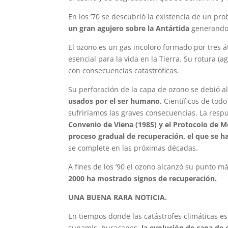
En los ’70 se descubrió la existencia de un pr
un gran agujero sobre la Antártida
generando 
El ozono es un gas incoloro formado por tres
esencial para la vida en la Tierra. Su rotura (
con consecuencias catastróficas.
Su perforación de la capa de ozono se debió a
usados por el ser humano.
Científicos de tod
sufriríamos las graves consecuencias. La resp
Convenio de Viena (1985) y el Protocolo de M
proceso gradual de recuperación, el que se ha
se complete en las próximas décadas.
A fines de los ’90 el ozono alcanzó su punto má
2000 ha mostrado signos de recuperación.
UNA BUENA RARA NOTICIA.
En tiempos donde las catástrofes climáticas es
sunamis, huracanes,
la evolución de capa de 