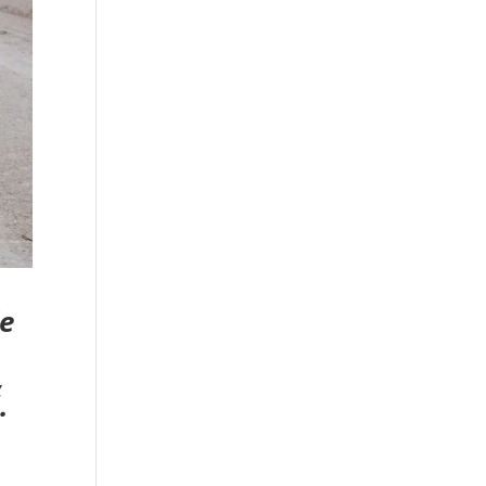
de
,
.
o