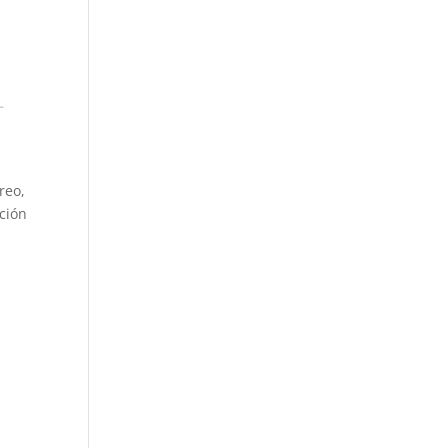
reo,
cción