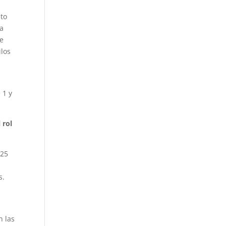
nto
la
de
ilos
 1 y
 rol
025
s.
n las