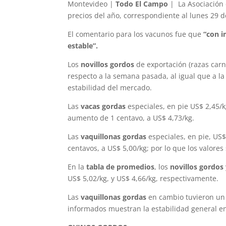
Montevideo |
Todo El Campo
| La Asociación 
precios del año, correspondiente al lunes 29 d
El comentario para los vacunos fue que
“con i
estable”.
Los
novillos gordos
de exportación (razas carni
respecto a la semana pasada, al igual que a la
estabilidad del mercado.
Las
vacas gordas
especiales, en pie US$ 2,45/k
aumento de 1 centavo, a US$ 4,73/kg.
Las
vaquillonas gordas
especiales, en pie, US$
centavos, a US$ 5,00/kg; por lo que los valores
En la
tabla de promedios
, los
novillos gordos 
US$ 5,02/kg, y US$ 4,66/kg, respectivamente.
Las
vaquillonas gordas
en cambio tuvieron un 
informados muestran la estabilidad general e