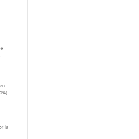
e
5
 en
(0%).
r la