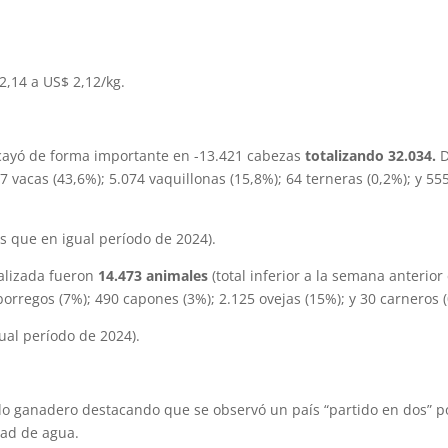
2,14 a US$ 2,12/kg.
ayó de forma importante en -13.421 cabezas
totalizando 32.034.
D
77 vacas (43,6%); 5.074 vaquillonas (15,8%); 64 terneras (0,2%); y 55
s que en igual período de 2024).
alizada fueron
14.473 animales
(total inferior a la semana anterior
borregos (7%); 490 capones (3%); 2.125 ovejas (15%); y 30 carneros 
ual período de 2024).
ado ganadero destacando que se observó un país “partido en dos” po
dad de agua.