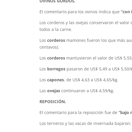
OVINOS GORDOS.
El comentario para los ovinos indica que
“con 
Los corderos y las ovejas conservaron el valor 
todos a la carne.
Los
corderos
mamones fueron los que más aum
centavos).
Los
corderos
mantuvieron el valor de US$ 5,55
Los
borregos
pasaron de US$ 5,49 a US$ 5,50/
Los
capones
, de US$ 4,63 a US$ 4,65/kg.
Las
ovejas
continuaron a US$ 4,59/kg.
REPOSICIÓN.
El comentario para la reposición fue de
“bajo 
Los terneros y las vacas de invernada bajaron;