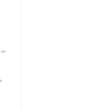
ó un
 a