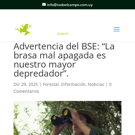
info@todoelcampo.com.uy
Advertencia del BSE: “La
brasa mal apagada es
nuestro mayor
depredador”.
Dic 29, 2025
|
Forestal
,
Información
,
Noticias
|
0
Comentarios