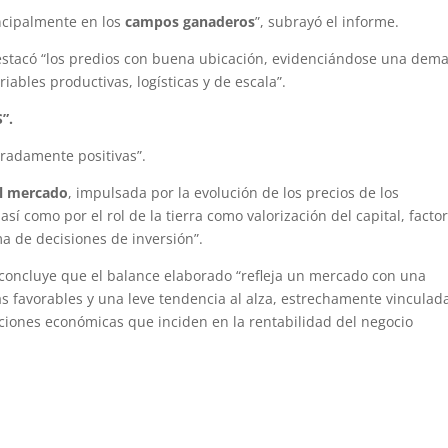
ncipalmente en los
campos ganaderos
”, subrayó el informe.
estacó “los predios con buena ubicación, evidenciándose una dem
iables productivas, logísticas y de escala”.
”.
eradamente positivas”.
el mercado
, impulsada por la evolución de los precios de los
, así como por el rol de la tierra como valorización del capital, facto
a de decisiones de inversión”.
concluye que el balance elaborado “refleja un mercado con una
 favorables y una leve tendencia al alza, estrechamente vinculada
ciones económicas que inciden en la rentabilidad del negocio