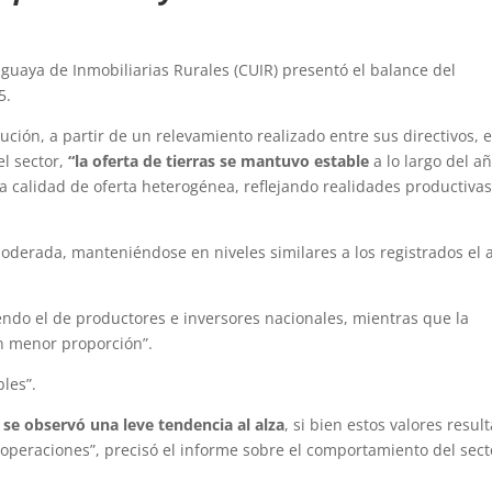
uaya de Inmobiliarias Rurales (CUIR) presentó el balance del
5.
ución, a partir de un relevamiento realizado entre sus directivos, 
el sector,
“la oferta de tierras se mantuvo estable
a lo largo del añ
calidad de oferta heterogénea, reflejando realidades productiva
derada, manteniéndose en niveles similares a los registrados el 
endo el de productores e inversores nacionales, mientras que la
en menor proporción”.
les”.
se observó una leve tendencia al alza
, si bien estos valores resul
s operaciones”, precisó el informe sobre el comportamiento del sect