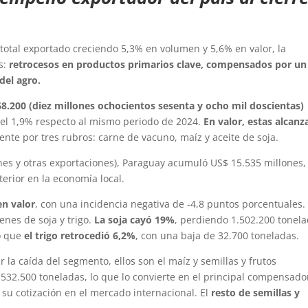
total exportado creciendo 5,3% en volumen y 5,6% en valor, la
s:
retrocesos en productos primarios clave, compensados por un
del agro.
68.200 (diez millones ochocientos sesenta y ocho mil doscientas)
del 1,9% respecto al mismo periodo de 2024.
En valor, estas alcanz
nte por tres rubros: carne de vacuno, maíz y aceite de soja.
ones y otras exportaciones), Paraguay acumuló US$ 15.535 millones,
terior en la economía local.
en valor
, con una incidencia negativa de -4,8 puntos porcentuales.
enes de soja y trigo.
La soja cayó 19%
, perdiendo 1.502.200 tonela
to que
el trigo retrocedió 6,2%
, con una baja de 32.700 toneladas.
 la caída del segmento, ellos son el maíz y semillas y frutos
532.500 toneladas, lo que lo convierte en el principal compensado
e su cotización en el mercado internacional. El
resto de semillas y