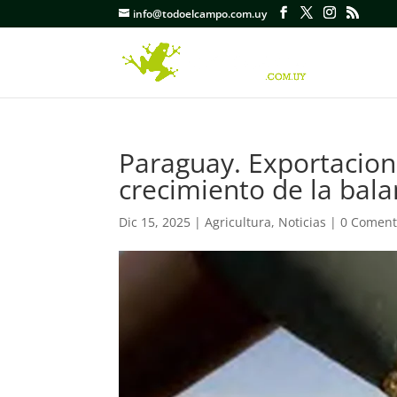
info@todoelcampo.com.uy
Paraguay. Exportacion
crecimiento de la bala
Dic 15, 2025
|
Agricultura
,
Noticias
|
0 Coment