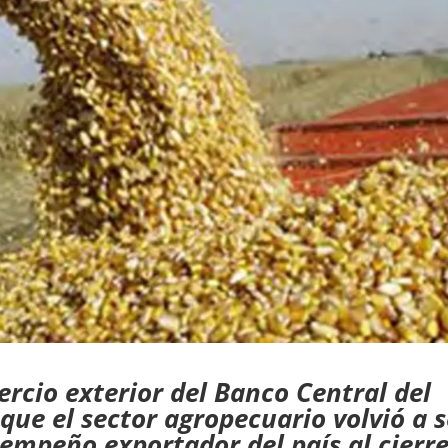
rcio exterior del Banco Central del
ue el sector agropecuario volvió a s
sempeño exportador del país al cierr