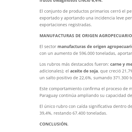
frutos oleaginosos creció 6,4%.
El conjunto de productos primarios cerró el p
exportado y aportando una incidencia leve per
exportaciones registradas.
MANUFACTURAS DE ORIGEN AGROPECUARIO 
El sector
manufacturas de origen agropecuar
con un aumento de 596.000 toneladas, aportand
Los rubros más destacados fueron:
carne y m
adicionales); el
aceite de soja
, que creció 21,
un salto positivo de 22,6%, sumando 371.300 t
Este comportamiento confirma el proceso de m
Paraguay continúa ampliando su capacidad de 
El único rubro con caída significativa dentro d
39,4%, restando 67.400 toneladas.
CONCLUSIÓN.