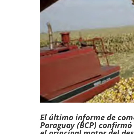
El último informe de come
Paraguay (BCP) confirmó q
el principal motor del de