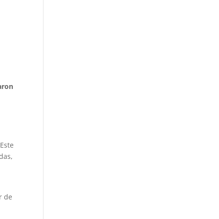
aron
 Este
das,
r de