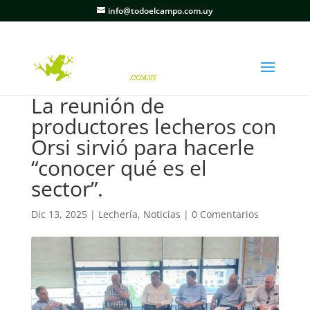
info@todoelcampo.com.uy
La reunión de
productores lecheros con
Orsi sirvió para hacerle
“conocer qué es el
sector”.
Dic 13, 2025
|
Lechería
,
Noticias
|
0 Comentarios