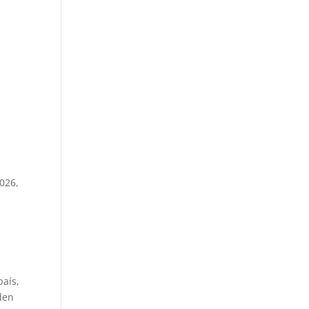
026,
aís,
den