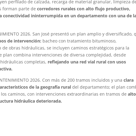
en perfilado de calzada, recarga de material granular, limpieza d
os forman parte de
corredores rurales con alto flujo productivo,
ura conectividad ininterrumpida en un departamento con una de l
IENTO 2026. San José presentó un plan amplio y diversificado, 
pos de intervención:
bacheo con tratamiento bituminoso,
 de obras hidráulicas, se incluyen caminos estratégicos para la
te plan combina intervenciones de diversa complejidad, desde
 hidráulicas completas,
reflejando una red vial rural con usos
uctiva.
ENIMIENTO 2026. Con más de 200 tramos incluidos y una
clara
acterísticos de la geografía rural
del departamento; el plan com
 los caminos, con intervenciones extraordinarias en tramos de
alt
uctura hidráulica deteriorada.