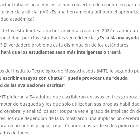
edactar trabajos académicos se han convertido de repente en parte 
teligencia artificial (IA)? ¿Es una herramienta útil para el aprendiza
tidad académica?
ga de los estudiantes. Una herramienta creada en 2022 es ahora un
nestidad, pero los estudiantes ven eficiencia.
¿Es la IA una ayuda
e?
El verdadero problema es la disminución de los estándares
 hará que los estudiantes sean más inteligentes o traerá
os del Instituto Tecnológico de Massachusetts (MIT), lo segundo po
ue
escribir ensayos con ChatGPT puede provocar una “deuda
d de las evaluaciones escritas”.
IT pidieron a 54 adultos que escribieran ensayos en tres grupos: 
 motor de búsqueda y los que solo utilizaban sus propias habilidad
d cerebral y analizó los escritos para ver el grado de implicación d
ntes: los que dependían de la IA mostraron una implicación cerebra
ara recordar sus propias citas. Cuando más tarde se les pidió que
tados de todos.