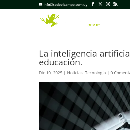
info@todoelcampo.com.uy
La inteligencia artifici
educación.
Dic 10, 2025
|
Noticias
,
Tecnología
|
0 Coment