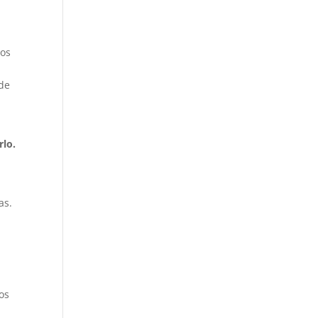
tos
 de
a
rlo.
as.
los