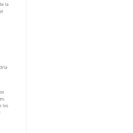
de la
je
dría
los
es.
e los
l