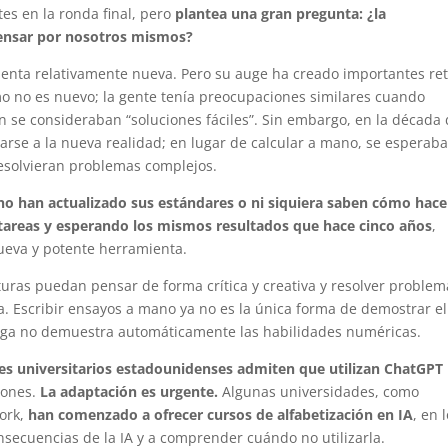
tes en la ronda final, pero
plantea una gran pregunta: ¿la
 pensar por nosotros mismos?
amienta relativamente nueva. Pero su auge ha creado importantes re
mo no es nuevo; la gente tenía preocupaciones similares cuando
n se consideraban “soluciones fáciles”. Sin embargo, en la década
rse a la nueva realidad; en lugar de calcular a mano, se esperab
resolvieran problemas complejos.
 no han actualizado sus estándares o ni siquiera saben cómo hace
tareas y esperando los mismos resultados que hace cinco años
,
ueva y potente herramienta.
turas puedan pensar de forma crítica y creativa y resolver problem
ica. Escribir ensayos a mano ya no es la única forma de demostrar el
 larga no demuestra automáticamente las habilidades numéricas.
tes universitarios estadounidenses admiten que utilizan ChatGPT
iones.
La adaptación es urgente.
Algunas universidades, como
York,
han comenzado a ofrecer cursos de alfabetización en IA
, en 
nsecuencias de la IA y a comprender cuándo no utilizarla.