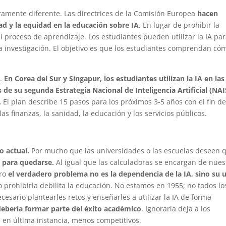
mente diferente. Las directrices de la Comisión Europea
hacen
dad y la equidad en la educación sobre IA
. En lugar de prohibir la
l proceso de aprendizaje. Los estudiantes pueden utilizar la IA pa
la investigación. El objetivo es que los estudiantes comprendan có
n.
En Corea del Sur y Singapur, los estudiantes utilizan la IA en las
s de su segunda Estrategia Nacional de Inteligencia Artificial (NAI
.
El plan describe 15 pasos para los próximos 3-5 años con el fin d
as finanzas, la sanidad, la educación y los servicios públicos.
o actual.
Por mucho que las universidades o las escuelas deseen 
 para quedarse.
Al igual que las calculadoras se encargan de nues
ero
el verdadero problema no es la dependencia de la IA, sino su 
o prohibirla debilita la educación. No estamos en 1955; no todos lo
sario plantearles retos y enseñarles a utilizar la IA de forma
debería formar parte del éxito académico
. Ignorarla deja a los
, en última instancia, menos competitivos.