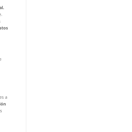
al.
e.
s
stos
e
es a
ión
as