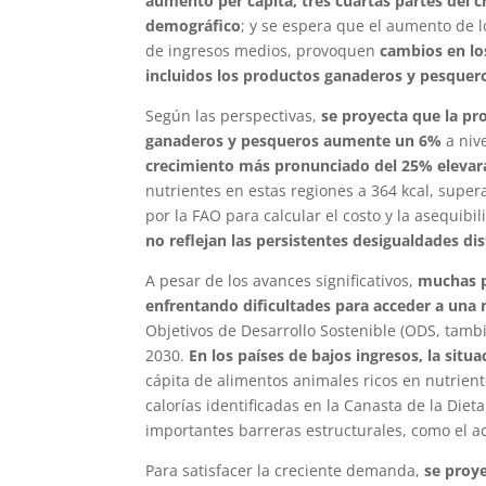
aumento per cápita, tres cuartas partes del c
demográfico
; y se espera que el aumento de l
de ingresos medios, provoquen
cambios en lo
incluidos los productos ganaderos y pesquer
Según las perspectivas,
se proyecta que la pr
ganaderos y pesqueros aumente un 6%
a niv
crecimiento más pronunciado del 25% elevará 
nutrientes en estas regiones a 364 kcal, super
por la FAO para calcular el costo y la asequib
no reflejan las persistentes desigualdades dis
A pesar de los avances significativos,
muchas p
enfrentando dificultades para acceder a una
Objetivos de Desarrollo Sostenible (ODS, tam
2030.
En los países de bajos ingresos, la situ
cápita de alimentos animales ricos en nutrient
calorías identificadas en la Canasta de la Diet
importantes barreras estructurales, como el ac
Para satisfacer la creciente demanda,
se proy