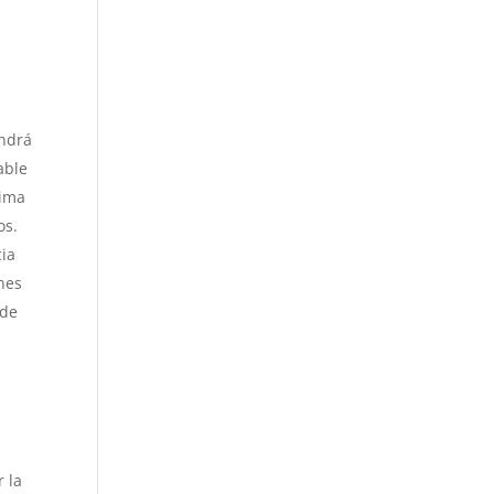
endrá
able
xima
os.
cia
ones
 de
r la