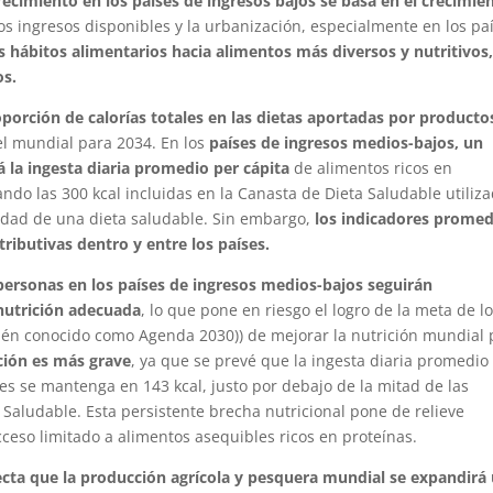
recimiento en los países de ingresos bajos se basa en el crecimie
os ingresos disponibles y la urbanización, especialmente en los pa
s hábitos alimentarios hacia alimentos más diversos y nutritivos
os.
oporción de calorías totales en las dietas aportadas por producto
el mundial para 2034. En los
países de ingresos medios-bajos, un
la ingesta diaria promedio per cápita
de alimentos ricos en
ando las 300 kcal incluidas en la Canasta de Dieta Saludable utiliz
ilidad de una dieta saludable. Sin embargo,
los indicadores promed
tributivas dentro y entre los países.
ersonas en los países de ingresos medios-bajos seguirán
 nutrición adecuada
, lo que pone en riesgo el logro de la meta de l
bién conocido como Agenda 2030)) de mejorar la nutrición mundial 
ación es más grave
, ya que se prevé que la ingesta diaria promedio
es se mantenga en 143 kcal, justo por debajo de la mitad de las
a Saludable. Esta persistente brecha nutricional pone de relieve
ceso limitado a alimentos asequibles ricos en proteínas.
ecta que la producción agrícola y pesquera mundial se expandirá