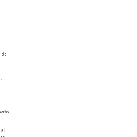
a de
os
iento
 al