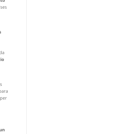
nto
íses
,
s
ada
io
os
para
 per
 un