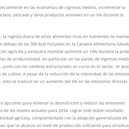
specialmente en las economías de ingresos medios, incremente la
 lácteos, pescado y otros productos animales en un 6% durante la
, la ingesta diaria de estos alimentos ricos en nutrientes se mant
or debajo de las 300 kcal incluidas en la Canasta Alimentaria Salud
ucción agrícola y pesquera mundial aumente un 14% durante la pró
s de productividad, en particular en los países de ingresos medi
junto con los cambios estructurales en curso en el sector, se aso
s de cultivo. A pesar de la reducción de la intensidad de las emisi
d, esto se traduce en un aumento del 6% en las emisiones directas
re opciones para eliminar la desnutrición y reducir las emisiones
o de los niveles actuales para 2034. Lograr este doble resultado
tividad agrícola, complementado con la adopción generalizada de
vez que se alcanza un nivel de producción suficiente para erradica