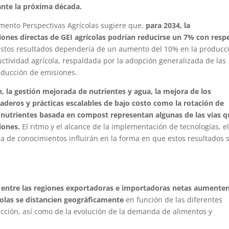
ante la próxima década.
umento Perspectivas Agrícolas sugiere que,
para 2034, la
iones directas de GEI agrícolas podrían reducirse un 7% con resp
estos resultados dependería de un aumento del 10% en la producc
ctividad agrícola, respaldada por la adopción generalizada de las
educción de emisiones.
, la gestión mejorada de nutrientes y agua, la mejora de los
aderos y prácticas escalables de bajo costo como la rotación de
 de nutrientes basada en compost representan algunas de las vías 
iones.
El ritmo y el alcance de la implementación de tecnologías, e
cia de conocimientos influirán en la forma en que estos resultados 
s entre las regiones exportadoras e importadoras netas aumente
olas se distancien geográficamente
en función de las diferentes
cción, así como de la evolución de la demanda de alimentos y