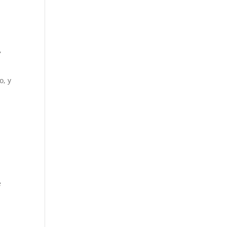
,
o, y
e