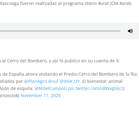
 Olascoaga fueron realizadas al programa
Diario Rural (CX4 Rural)
.
ta al Cerro del Bombero, y así lo publico en su cuenta de X:
 de España ahora visitando el Predio Cerro del Bombero de la flia
añados por
@PlanAgro
@sul
@INIA_UY
. El bienestar animal
alpón de esquila.
@MdelCampoG
pic.twitter.com/s8Wvg5IJcQ
ontossiok)
November 11, 2025