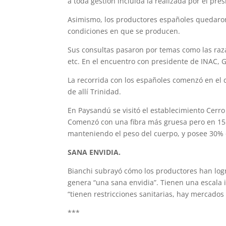
a toda gestión incluida la realizada por el pre
Asimismo, los productores españoles quedaron 
condiciones en que se producen.
Sus consultas pasaron por temas como las raza
etc. En el encuentro con presidente de INAC, 
La recorrida con los españoles comenzó en el
de allí Trinidad.
En Paysandú se visitó el establecimiento Cerr
Comenzó con una fibra más gruesa pero en 15 a
manteniendo el peso del cuerpo, y posee 30% 
SANA ENVIDIA.
Bianchi subrayó cómo los productores han logr
genera “una sana envidia”. Tienen una escala
“tienen restricciones sanitarias, hay mercados
***