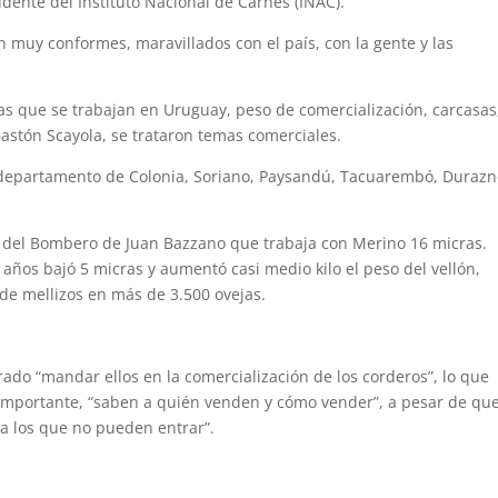
sidente del Instituto Nacional de Carnes (INAC).
muy conformes, maravillados con el país, con la gente y las
s que se trabajan en Uruguay, peso de comercialización, carcasas
Gastón Scayola, se trataron temas comerciales.
 departamento de Colonia, Soriano, Paysandú, Tacuarembó, Durazn
o del Bombero de Juan Bazzano que trabaja con Merino 16 micras.
ños bajó 5 micras y aumentó casi medio kilo el peso del vellón,
de mellizos en más de 3.500 ovejas.
ado “mandar ellos en la comercialización de los corderos”, lo que
 importante, “saben a quién venden y cómo vender”, a pesar de qu
 a los que no pueden entrar”.