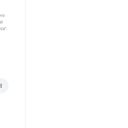
ero
al
za”.