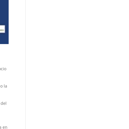
ocio
so la
 del
a en