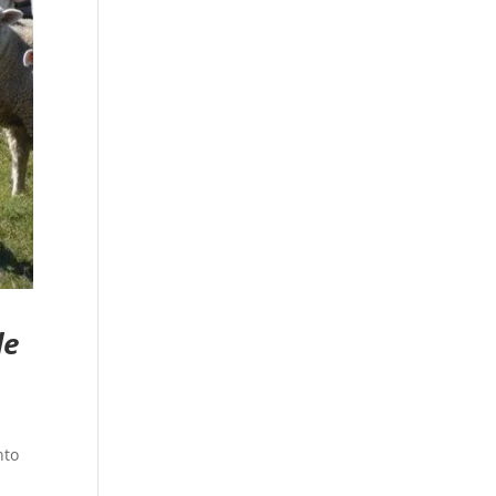
de
nto