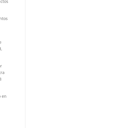
uctos
intos
e
d,
or
tra
8
o en