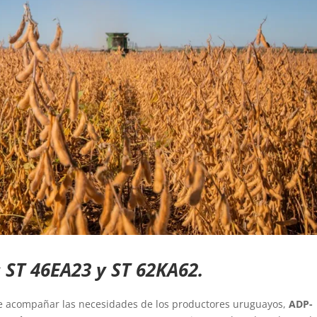
s ST 46EA23 y ST 62KA62.
de acompañar las necesidades de los productores uruguayos,
ADP-