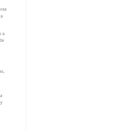
ente
ta
o a
 de
as,
la
 y