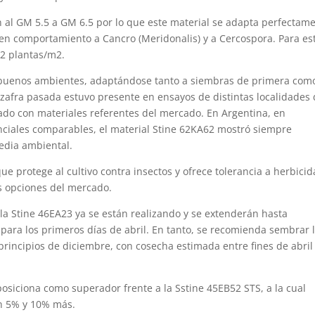
 al GM 5.5 a GM 6.5 por lo que este material se adapta perfectam
n comportamiento a Cancro (Meridonalis) y a Cercospora. Para es
2 plantas/m2.
a buenos ambientes, adaptándose tanto a siembras de primera com
afra pasada estuvo presente en ensayos de distintas localidades
do con materiales referentes del mercado. En Argentina, en
enciales comparables, el material Stine 62KA62 mostró siempre
edia ambiental.
ue protege al cultivo contra insectos y ofrece tolerancia a herbicid
s opciones del mercado.
 la Stine 46EA23 ya se están realizando y se extenderán hasta
ara los primeros días de abril. En tanto, se recomienda sembrar 
rincipios de diciembre, con cosecha estimada entre fines de abril
posiciona como superador frente a la Sstine 45EB52 STS, a la cual
un 5% y 10% más.