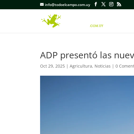
info@todoelcampo.com.uy
ADP presentó las nuev
Oct 29, 2025
|
Agricultura
,
Noticias
|
0 Coment