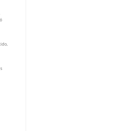
,
ló
ido,
es