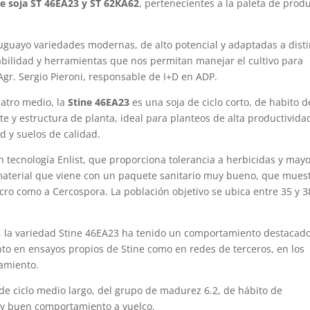
de soja ST 46EA23 y ST 62KA62
, pertenecientes a la paleta de prod
ruguayo variedades modernas, de alto potencial y adaptadas a dist
bilidad y herramientas que nos permitan manejar el cultivo para
 Agr. Sergio Pieroni, responsable de I+D en ADP.
atro medio, la
Stine 46EA23
es una soja de ciclo corto, de habito d
 y estructura de planta, ideal para planteos de alta productivida
 y suelos de calidad.
n tecnología Enlist, que proporciona tolerancia a herbicidas y may
n material que viene con un paquete sanitario muy bueno, que mues
cro como a Cercospora. La población objetivo se ubica entre 35 y 3
, la variedad Stine 46EA23 ha tenido un comportamiento destacad
nto en ensayos propios de Stine como en redes de terceros, en los
namiento.
de ciclo medio largo, del grupo de madurez 6.2, de hábito de
uy buen comportamiento a vuelco.