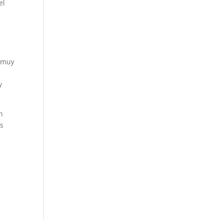
el
a muy
y
n
es