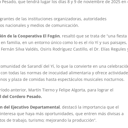
ero Pesado, que tendrá lugar los días 8 y 9 de noviembre de 2025 en 
grantes de las instituciones organizadoras, autoridades
os nacionales y medios de comunicación.
ción de la Cooperativa El Fogón
, resaltó que se trata de “una fiest
 en familia, en un entorno único como lo es el río Yí y sus paisajes,
rnán Silva Valdés, Osiris Rodríguez Castillo, el Dr. Elías Regules 
comunidad de Sarandí del Yí, lo que la convierte en una celebració
 con todas las normas de inocuidad alimentaria y ofrece actividad
anos y plaza de comidas hasta espectáculos musicales nocturnos.
odo anterior, Martín Tierno y Felipe Algorta, para lograr el
l del Cordero Pesado.
ón del Ejecutivo Departamental
, destacó la importancia que el
s interesa que haya más oportunidades, que entren más divisas a
tos de trabajo, turismo; mejorando la producción”.