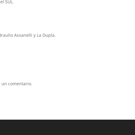
el SUL.
Braulio Assanelli y La Dupla.
 un comentario.