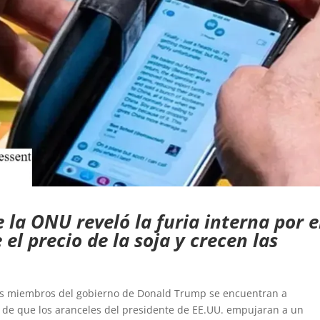
 la ONU reveló la furia interna por e
 el precio de la soja y crecen las
s miembros del gobierno de Donald Trump se encuentran a
go de que los aranceles del presidente de EE.UU. empujaran a un