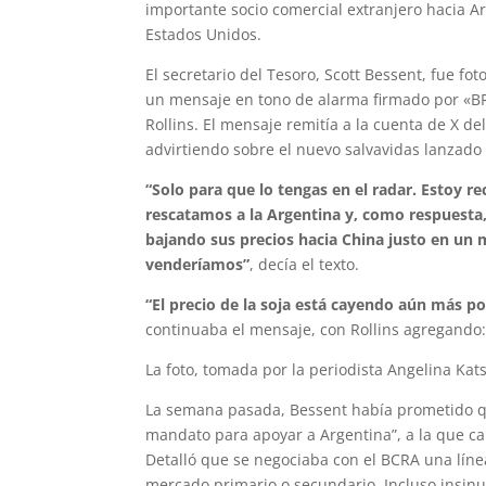
importante socio comercial extranjero hacia A
Estados Unidos.
El secretario del Tesoro, Scott Bessent, fue 
un mensaje en tono de alarma firmado por «BR»
Rollins. El mensaje remitía a la cuenta de X d
advirtiendo sobre el nuevo salvavidas lanzado
“Solo para que lo tengas en el radar. Estoy 
rescatamos a la Argentina y, como respuesta,
bajando sus precios hacia China justo en u
venderíamos”
, decía el texto.
“El precio de la soja está cayendo aún más p
continuaba el mensaje, con Rollins agregando: 
La foto, tomada por la periodista Angelina Kat
La semana pasada, Bessent había prometido qu
mandato para apoyar a Argentina”, a la que ca
Detalló que se negociaba con el BCRA una líne
mercado primario o secundario. Incluso insin