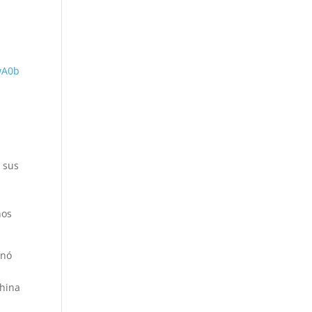
wA0b
 sus
hos
enó
China