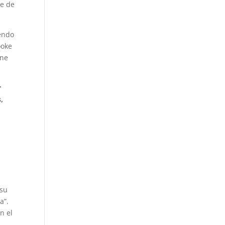
te de
yendo
ooke
ene
r
,
 su
a”.
n el