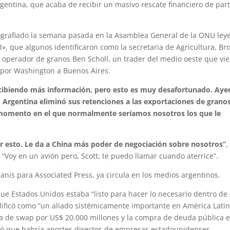
rgentina, que acaba de recibir un masivo rescate financiero de par
fotografiado la semana pasada en la Asamblea General de la ONU le
, que algunos identificaron como la secretaria de Agricultura, Br
el operador de granos Ben Scholl, un trader del medio oeste que vi
 por Washington a Buenos Aires.
recibiendo más información, pero esto es muy desafortunado. Aye
 Argentina eliminó sus retenciones a las exportaciones de granos
n momento en el que normalmente seríamos nosotros los que le
or esto. Le da a China más poder de negociación sobre nosotros”
,
“Voy en un avión pero, Scott, te puedo llamar cuando aterrice”.
sanis para Associated Press, ya circula en los medios argentinos.
e Estados Unidos estaba “listo para hacer lo necesario dentro de
lificó como “un aliado sistémicamente importante en América Latin
a de swap por US$ 20.000 millones y la compra de deuda pública e
uó que habría aportes directos de empresas estadounidenses.