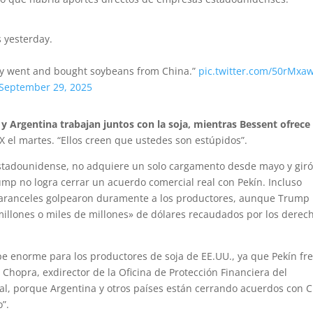
s yesterday.
hey went and bought soybeans from China.”
pic.twitter.com/50rMxa
September 29, 2025
 y Argentina trabajan juntos con la soja, mientras Bessent ofrece
 X el martes. “Ellos creen que ustedes son estúpidos”.
stadounidense, no adquiere un solo cargamento desde mayo y giró
ump no logra cerrar un acuerdo comercial real con Pekín. Incluso
s aranceles golpearon duramente a los productores, aunque Trump
illones o miles de millones» de dólares recaudados por los derec
pe enorme para los productores de soja de EE.UU., ya que Pekín fr
t Chopra, exdirector de la Oficina de Protección Financiera del
al, porque Argentina y otros países están cerrando acuerdos con 
”.