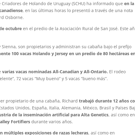
e Criadores de Holando de Uruguay (SCHU) ha informado que
en la
 canadiense
, en las últimas horas lo presentó a través de una nota
ard Osborne.
 de octubre
en el predio de la Asociación Rural de San José. Este añ
 Sienna, son propietarios y administran su cabaña bajo el prefijo
te 100 vacas Holando y Jersey en un predio de 80 hectáreas e
de
varias vacas nominadas All-Canadian y All-Ontario.
El rodeo
elente”, 72 vacas “Muy bueno” y 5 vacas “bueno más”.
ser propietario de una cabaña, Richard
trabajó durante 12 años 
stados Unidos, España, Italia, Alemania, México, Brasil y Países Ba
tria de la inseminación artificial para Alta Genetics
, así como en
alley Fortifiers
durante varios años.
n múltiples exposiciones de razas lecheras
, así como en