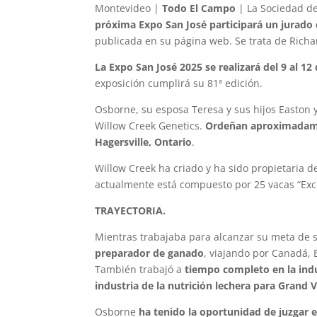
Montevideo |
Todo El Campo
| La Sociedad d
próxima Expo San José participará un jurado
publicada en su página web. Se trata de Rich
La Expo San José 2025 se realizará del 9 al 12
exposición cumplirá su 81ª edición.
Osborne, su esposa Teresa y sus hijos Easton y
Willow Creek Genetics.
Ordeñan aproximadamen
Hagersville, Ontario
.
Willow Creek ha criado y ha sido propietaria 
actualmente está compuesto por 25 vacas “Exc
TRAYECTORIA.
Mientras trabajaba para alcanzar su meta de 
preparador de ganado
, viajando por Canadá, E
También trabajó a
tiempo completo en la indus
industria de la nutrición lechera para Grand V
Osborne
ha tenido la oportunidad de juzgar e