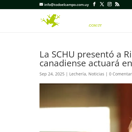
info@todoelcampo.com.uy
La SCHU presentó a R
canadiense actuará en
Sep 24, 2025
|
Lechería
,
Noticias
|
0 Comentar