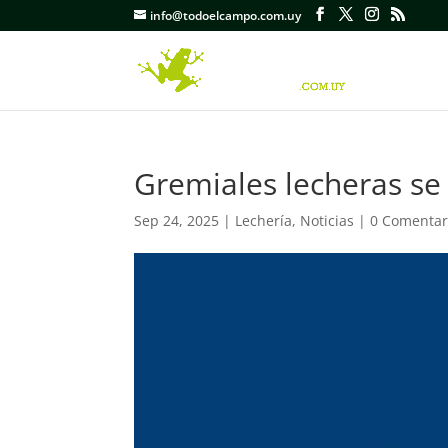
info@todoelcampo.com.uy
Gremiales lecheras se 
Sep 24, 2025
|
Lechería
,
Noticias
|
0 Comentar