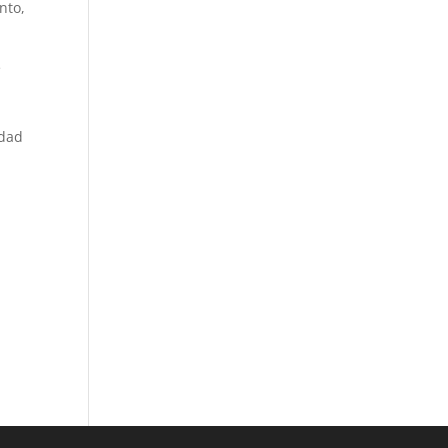
nto,
e
edad