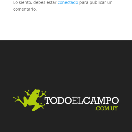
Lo siento, debes estar
conectado
para publicar un
comentario.
Facebook
Twitter
LinkedIn