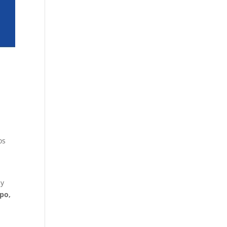
os
uy
po,