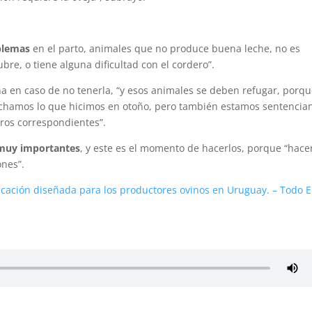
oblemas
en el parto, animales que no produce buena leche, no es
bre, o tiene alguna dificultad con el cordero”.
na en caso de no tenerla, “y esos animales se deben refugar, porq
chamos lo que hicimos en otoño, pero también estamos sentencia
tros correspondientes”.
 muy importantes
, y este es el momento de hacerlos, porque “hace
ones”.
icación diseñada para los productores ovinos en Uruguay. – Todo E