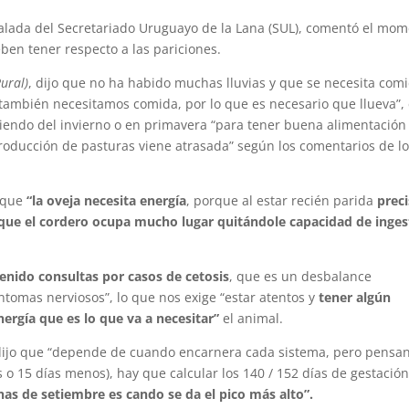
Salada del Secretariado Uruguayo de la Lana (SUL), comentó el mo
ben tener respecto a las pariciones.
Rural)
, dijo que no ha habido muchas lluvias y que se necesita com
 “también necesitamos comida, por lo que es necesario que llueva”,
liendo del invierno o en primavera “para tener buena alimentación
roducción de pasturas viene atrasada” según los comentarios de l
 que
“la oveja necesita energía
, porque al estar recién parida
prec
r que el cordero ocupa mucho lugar quitándole capacidad de inges
nido consultas por casos de cetosis
, que es un desbalance
ntomas nerviosos”, lo que nos exige “estar atentos y
tener algún
rgía que es lo que va a necesitar”
el animal.
da dijo que “depende de cuando encarnera cada sistema, pero pensa
s o 15 días menos), hay que calcular los 140 / 152 días de gestación
as de setiembre es cando se da el pico más alto”.