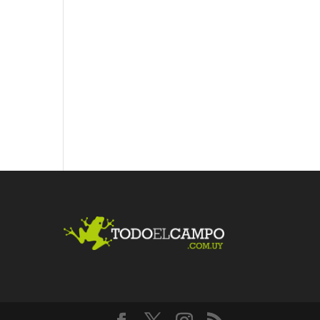
Fac
Twit
Link
ebo
ter
edI
ok
n
Me
gust
a