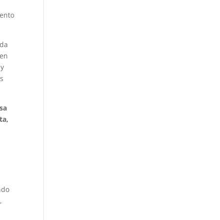
mento
ida
 en
 y
os
isa
ta,
ndo
,