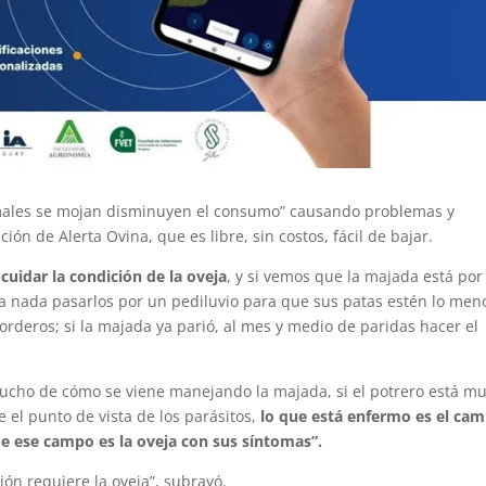
males se mojan disminuyen el consumo” causando problemas y
ión de Alerta Ovina, que es libre, sin costos, fácil de bajar.
cuidar la condición de la oveja
, y si vemos que la majada está por
a nada pasarlos por un pediluvio para que sus patas estén lo men
rderos; si la majada ya parió, al mes y medio de paridas hacer el
mucho de cómo se viene manejando la majada, si el potrero está m
 el punto de vista de los parásitos,
lo que está enfermo es el cam
e ese campo es la oveja con sus síntomas”.
ón requiere la oveja”, subrayó.