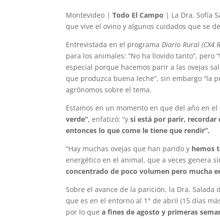
Montevideo |
Todo El Campo
| La Dra. Sofía 
que vive el ovino y algunos cuidados que se de
Entrevistada en el programa
Diario Rural (CX4 
para los animales: “No ha llovido tanto”, pero
especial porque hacemos parir a las ovejas sa
que produzca buena leche”, sin embargo “la p
agrónomos sobre el tema.
Estamos en un momento en que del año en el
verde”
, enfatizó; “y
si está por parir, recorda
entonces lo que come le tiene que rendir”.
“Hay muchas ovejas que han parido y
hemos te
energético en el animal, que a veces genera sí
concentrado de poco volumen pero mucha ene
Sobre el avance de la parición, la Dra. Sala
que es en el entorno al 1° de abril (15 días má
por lo que
a fines de agosto y primeras seman