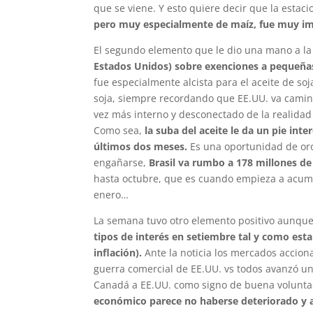
que se viene. Y esto quiere decir que la estaci
pero muy especialmente de maíz, fue muy im
El segundo elemento que le dio una mano a la
Estados Unidos) sobre exenciones a pequeñas
fue especialmente alcista para el aceite de soj
soja, siempre recordando que EE.UU. va camin
vez más interno y desconectado de la realidad
Como sea,
la suba del aceite le da un pie inte
últimos dos meses.
Es una oportunidad de oro
engañarse,
Brasil va rumbo a 178 millones d
hasta octubre, que es cuando empieza a acumu
enero…
La semana tuvo otro elemento positivo aunqu
tipos de interés en setiembre tal y como esta
inflación).
Ante la noticia los mercados acciona
guerra comercial de EE.UU. vs todos avanzó u
Canadá a EE.UU. como signo de buena voluntad
económico parece no haberse deteriorado y a