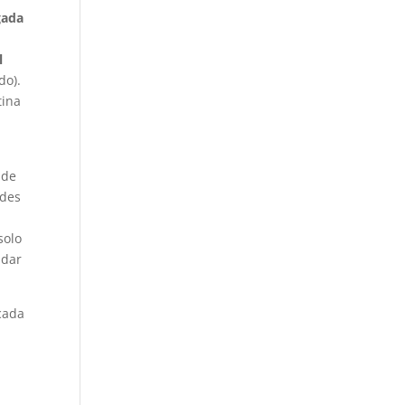
gada
l
do).
tina
nde
ndes
solo
udar
cada