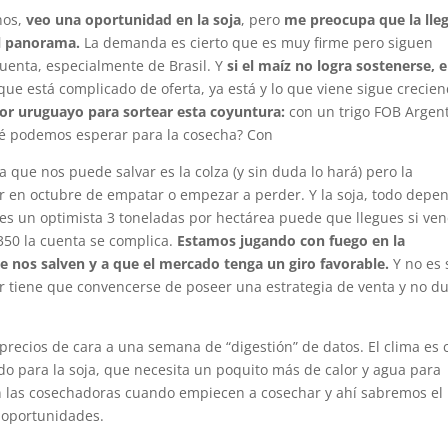
nos,
veo una oportunidad en la soja
, pero
me preocupa que la lle
l panorama.
La demanda es cierto que es muy firme pero siguen
cuenta, especialmente de Brasil. Y
si el maíz no logra sostenerse, e
que está complicado de oferta, ya está y lo que viene sigue crecien
tor uruguayo para sortear esta coyuntura:
con un trigo FOB Argen
qué podemos esperar para la cosecha? Con
 que nos puede salvar es la colza (y sin duda lo hará) pero la
lor en octubre de empatar o empezar a perder. Y la soja, todo depe
ones un optimista 3 toneladas por hectárea puede que llegues si ve
 350 la cuenta se complica.
Estamos jugando con fuego en la
e nos salven y a que el mercado tenga un giro favorable.
Y no es 
or tiene que convencerse de poseer una estrategia de venta y no d
precios de cara a una semana de “digestión” de datos. El clima es 
do para la soja, que necesita un poquito más de calor y agua para
n las cosechadoras cuando empiecen a cosechar y ahí sabremos el
 oportunidades.