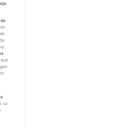
oja,
 de
ión
 de
ada
ja).
os
 que
egan
 en
la
. La
e