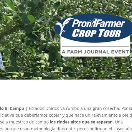
do El Campo
| Estados Unidos va rumbo a una gran cosecha. Por s
niciativa que deberíamos copiar y que hace un relevamiento a pie 
 base a muestreo de campo
los rindes altos que se esperan.
Una
s porque usan metodología diferente, pero confirman el cosechó