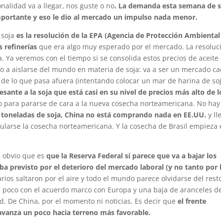
onalidad va a llegar, nos guste o no
. La demanda esta semana de s
portante y eso le dio al mercado un impulso nada menor.
 soja
es la resolución de la EPA (Agencia de Protección Ambiental
 refinerías
que era algo muy esperado por el mercado. La resoluc
a. Ya veremos con el tiempo si se consolida estos precios de aceite
o a aislarse del mundo en materia de soja: va a ser un mercado c
 de lo que pasa afuera (intentando colocar un mar de harina de so
resante a la soja que está casi en su nivel de precios más alto de l
 para pararse de cara a la nueva cosecha norteamericana. No hay
e toneladas de soja, China no está comprando nada en EE.UU.
y ll
larse la cosecha norteamericana. Y la cosecha de Brasil empieza
e obvio que es
que la Reserva Federal sí parece que va a bajar los
ba previsto por el deterioro del mercado laboral (y no tanto por 
rios saltaron por el aire y todo el mundo parece olvidarse del resto
n poco con el acuerdo marco con Europa y una baja de aranceles d
. De China, por el momento ni noticias. Es decir que
el frente
vanza un poco hacia terreno más favorable.