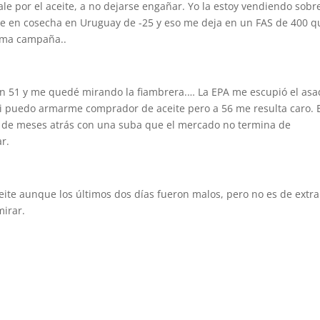
le por el aceite, a no dejarse engañar. Yo la estoy vendiendo sobr
e en cosecha en Uruguay de -25 y eso me deja en un FAS de 400 q
xima campaña..
 en 51 y me quedé mirando la fiambrera.… La EPA me escupió el as
r si puedo armarme comprador de aceite pero a 56 me resulta caro. 
de meses atrás con una suba que el mercado no termina de
r.
ceite aunque los últimos dos días fueron malos, pero no es de extr
mirar.