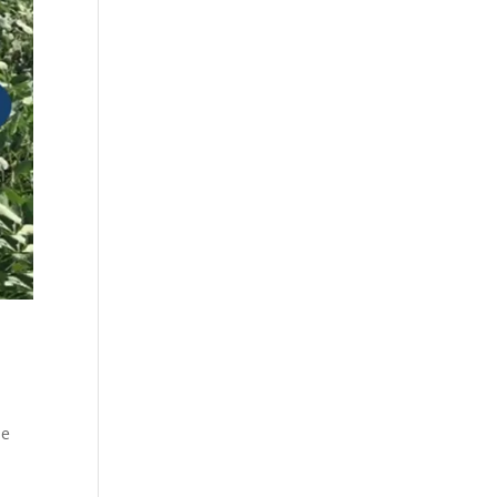
i
de
n