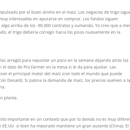
impulsado por el buen ánimo en el maíz. Los negocios de trigo sigu
 muy interesados en apurarse en comprar. Los fondos siguen
algo arriba de los -90.000 contratos y sumando. Yo creo que a me
o, el trigo debería corregir hacia los pisos nuevamente en la
e las arregló para repuntar un poco en la semana dejando atrás los
el dato de Pro Farmer en la mesa si le da para ajustar. Las
 son el principal motor del maíz (con todo el mundo que puede
n Donald). Si patina la demanda de maíz, los precios vuelven a l
ha.
en planta.
manito importante en un contexto que por lo demás no es muy difere
 EE.UU. si bien ha mejorado mantiene un gran ausente (China). El