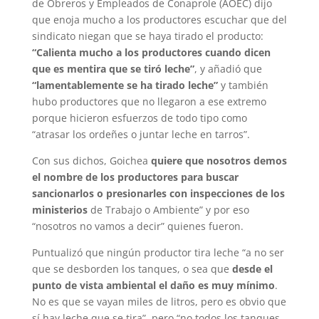
de Obreros y Empleados de Conaprole (AOEC) dijo
que enoja mucho a los productores escuchar que del
sindicato niegan que se haya tirado el producto:
“Calienta mucho a los productores cuando dicen
que es mentira que se tiró leche”
, y añadió que
“lamentablemente se ha tirado leche”
y también
hubo productores que no llegaron a ese extremo
porque hicieron esfuerzos de todo tipo como
“atrasar los ordeñes o juntar leche en tarros”.
Con sus dichos, Goichea
quiere que nosotros demos
el nombre de los productores para buscar
sancionarlos o presionarles con inspecciones de los
ministerios
de Trabajo o Ambiente” y por eso
“nosotros no vamos a decir” quienes fueron.
Puntualizó que ningún productor tira leche “a no ser
que se desborden los tanques, o sea que
desde el
punto de vista ambiental el daño es muy mínimo
.
No es que se vayan miles de litros, pero es obvio que
sí hay leche que se tira”, pero “no todos los tanques