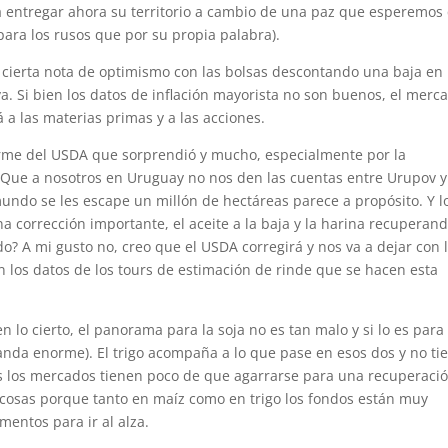
a entregar ahora su territorio a cambio de una paz que esperemos
para los rusos que por su propia palabra).
n cierta nota de optimismo con las bolsas descontando una baja en 
a. Si bien los datos de inflación mayorista no son buenos, el merc
a las materias primas y a las acciones.
forme del USDA que sorprendió y mucho, especialmente por la
. Que a nosotros en Uruguay no nos den las cuentas entre Urupov y
mundo se les escape un millón de hectáreas parece a propósito. Y l
na corrección importante, el aceite a la baja y la harina recuperan
do? A mi gusto no, creo que el USDA corregirá y nos va a dejar con 
los datos de los tours de estimación de rinde que se hacen esta
 lo cierto, el panorama para la soja no es tan malo y si lo es para 
anda enorme). El trigo acompaña a lo que pase en esos dos y no ti
es los mercados tienen poco de que agarrarse para una recuperaci
s cosas porque tanto en maíz como en trigo los fondos están muy
entos para ir al alza.