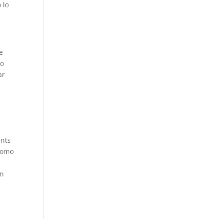
 lo
e
lo
ar
ents
 como
an