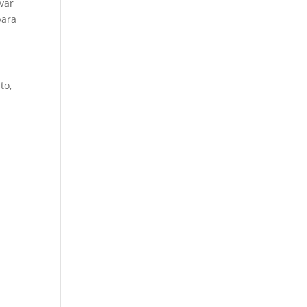
evar
para
to,
.