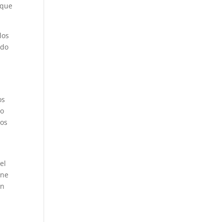
 que
los
ado
os
do
los
el
ene
ón