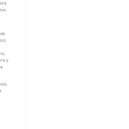
hora
esa
e
 de
poco
ho,
era y
 a
vos.
a