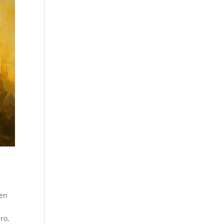
 en
ro,