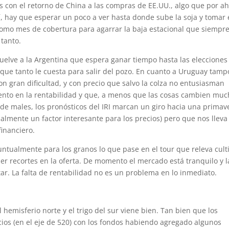
ás con el retorno de China a las compras de EE.UU., algo que por a
í, hay que esperar un poco a ver hasta donde sube la soja y tomar 
omo mes de cobertura para agarrar la baja estacional que siempr
 tanto.
vuelve a la Argentina que espera ganar tiempo hasta las elecciones
o que tanto le cuesta para salir del pozo. En cuanto a Uruguay tam
n gran dificultad, y con precio que salvo la colza no entusiasman
o en la rentabilidad y que, a menos que las cosas cambien muc
de males, los pronósticos del IRI marcan un giro hacia una primav
nalmente un factor interesante para los precios) pero que nos lleva
inanciero.
ntualmente para los granos lo que pase en el tour que releva culti
r recortes en la oferta. De momento el mercado está tranquilo y l
ar. La falta de rentabilidad no es un problema en lo inmediato.
hemisferio norte y el trigo del sur viene bien. Tan bien que los
cios (en el eje de 520) con los fondos habiendo agregado algunos