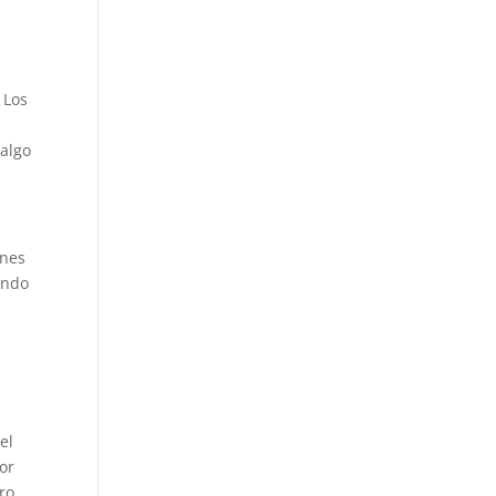
 Los
 algo
ones
ando
el
or
ro