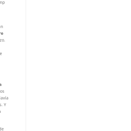
ump
un
re
zo.
de
a
mos
davía
s. Y
a
de