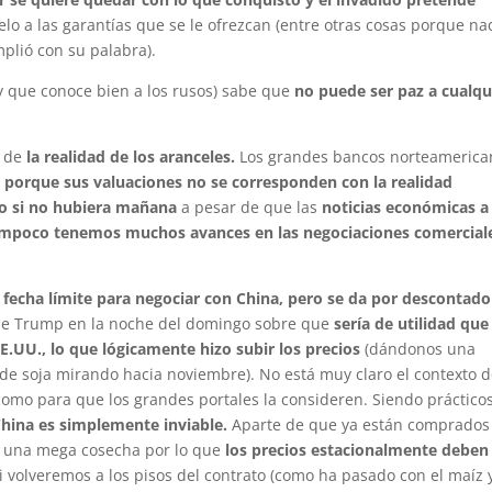
lo a las garantías que se le ofrezcan (entre otras cosas porque na
mplió con su palabra).
 y que conoce bien a los rusos) sabe que
no puede ser paz a cualqu
o de
la realidad de los aranceles.
Los grandes bancos norteamerica
es porque sus valuaciones no se corresponden con la realidad
mo si no hubiera mañana
a pesar de que las
noticias económicas a
mpoco tenemos muchos avances en las negociaciones comercial
a fecha límite para negociar con China, pero se da por descontado
 de Trump en la noche del domingo sobre que
sería de utilidad que
E.UU., lo que lógicamente hizo subir los precios
(dándonos una
e soja mirando hacia noviembre). No está muy claro el contexto d
como para que los grandes portales la consideren. Siendo prácticos
China es simplemente inviable.
Aparte de que ya están comprados
á una mega cosecha por lo que
los precios estacionalmente deben
 volveremos a los pisos del contrato (como ha pasado con el maíz y