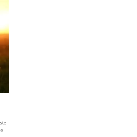
ste
la