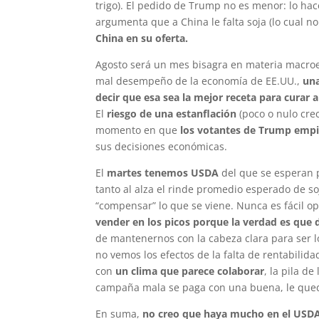
trigo). El pedido de Trump no es menor: lo hac
argumenta que a China le falta soja (lo cual no
China en su oferta.
Agosto será un mes bisagra en materia macroec
mal desempeño de la economía de EE.UU.,
una
decir que esa sea la mejor receta para curar a
El
riesgo de una estanflación
(poco o nulo crec
momento en que
los votantes de Trump empie
sus decisiones económicas.
El
martes tenemos USDA
del que se esperan 
tanto al alza el rinde promedio esperado de s
“compensar” lo que se viene. Nunca es fácil o
vender en los picos porque la verdad es qu
de mantenernos con la cabeza clara para ser lo
no vemos los efectos de la falta de rentabilida
con
un clima que parece colaborar
, la pila d
campaña mala se paga con una buena, le qued
En suma,
no creo que haya mucho en el USDA 