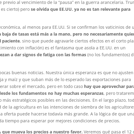
e previo al vencimiento de la “pausa” en la guerra arancelaria. Tr
 es cierto) pero
se olvida que EE.UU. ya no es tan relevante para
onómica, al menos para EE.UU. Si se confirman los vaticinios de 
 baja de tasas está más a la mano, pero no necesariamente quie
l paciente
, sino que puede agravarle ciertos efectos en el corto pla
imiento con inflación) es el fantasma que asola a EE.UU. en un
zan a dar signos de fatiga con las formas
(no los fundamentos) 
pocas buenas noticias. Nuestra única esperanza es que no ajusten
oja y maíz y que suban más de lo esperado las exportaciones para
perar sobre el mercado, pero en todo caso
hay que aprovechar par
e desde los fundamentos no hay muchas esperanzas
, pero tratare
 más estratégicos posibles en las decisiones. En el largo plazo, to
d de la agricultura en las intenciones de siembra de los agricultore
e la oferta puede hacerse todavía más grande. A la lógica de que un
a tiempo para esperar por mejores condiciones de precios.
que mueva los precios a nuestro favor.
Veremos qué pasa el 12 