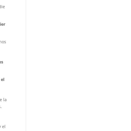
die
ier
nos
es
 el
e la
,
 el