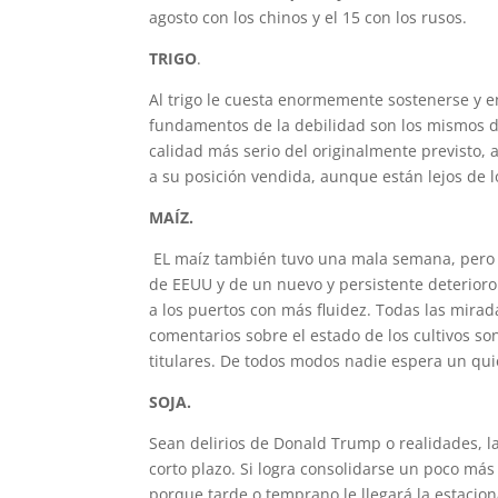
agosto con los chinos y el 15 con los rusos.
TRIGO
.
Al trigo le cuesta enormemente sostenerse y e
fundamentos de la debilidad son los mismos
calidad más serio del originalmente previsto
a su posición vendida, aunque están lejos de 
MAÍZ.
EL maíz también tuvo una mala semana, pero 
de EEUU y de un nuevo y persistente deterioro
a los puertos con más fluidez. Todas las mira
comentarios sobre el estado de los cultivos so
titulares. De todos modos nadie espera un qu
SOJA.
Sean delirios de Donald Trump o realidades, l
corto plazo. Si logra consolidarse un poco má
porque tarde o temprano le llegará la estacio