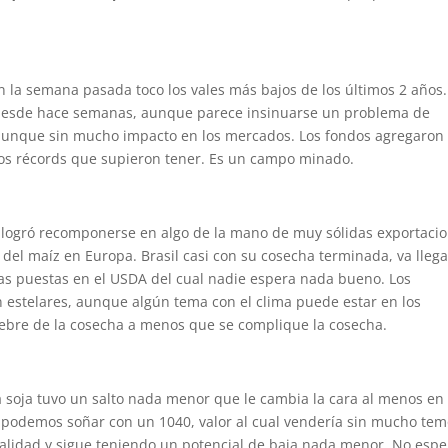
n la semana pasada toco los vales más bajos de los últimos 2 años.
 desde hace semanas, aunque parece insinuarse un problema de
, aunque sin mucho impacto en los mercados. Los fondos agregaron
los récords que supieron tener. Es un campo minado.
logró recomponerse en algo de la mano de muy sólidas exportaci
 del maíz en Europa. Brasil casi con su cosecha terminada, va lleg
das puestas en el USDA del cual nadie espera nada bueno. Los
n estelares, aunque algún tema con el clima puede estar en los
iebre de la cosecha a menos que se complique la cosecha.
a soja tuvo un salto nada menor que le cambia la cara al menos en 
s podemos soñar con un 1040, valor al cual vendería sin mucho tem
nalidad y sigue teniendo un potencial de baja nada menor. No espe