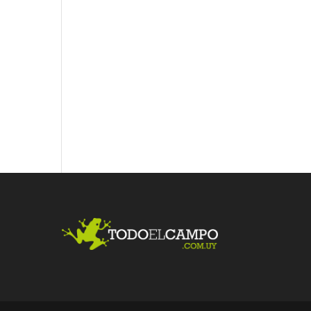
Fac
Twit
Link
ebo
ter
edI
ok
n
Me
gust
a