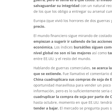
salvaguardar su integridad
con un natural rece
de los que los obligo a entregar su arsenal cu
Europa (que vivió los horrores de dos guerras
precio.
El mundo financiero sigue mirando de costad
empiezan a sugerir ir saliendo de las accion
económica.
Los índices
bursátiles siguen co
nivel global no son ni las mejores
así como
ta
entre EE.UU. y el resto del mundo.
Hablando de guerras comerciales,
se acerca l
que se extiende.
Fue llamativo el comentario
China cuadruplicara sus compras de soja de E
oportunidad maravillosa para vender un poco d
información, pero es lo suficientemente seria 
cuadruplicar la compra de soja por parte de 
hasta octubre, momento en que EE.UU. tendr
tender a bajar.
El mercado se pregunta pues si