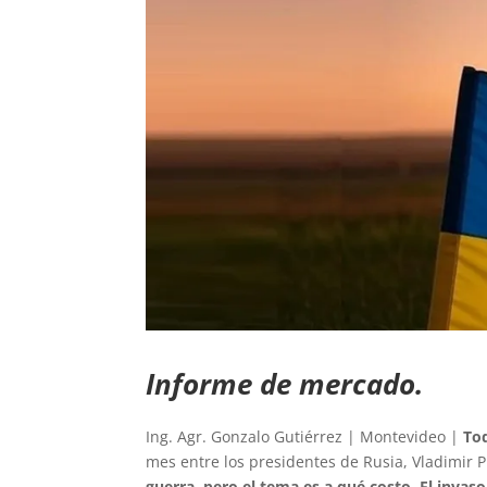
Informe de mercado.
Ing. Agr. Gonzalo Gutiérrez | Montevideo |
To
mes entre los presidentes de Rusia, Vladimir 
guerra, pero el tema es a qué costo. El invas