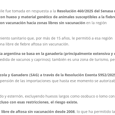
hile fue tomada en respuesta a la
Resolución 460/2025 del Senasa
 con hueso y material genético de animales susceptibles a la fiebr
con vacunación hacia zonas libres sin vacunación
en la región
miento sanitario que, por más de 15 años, le permitió a esa región
ona libre de fiebre aftosa sin vacunación.
a argentina se basa en la ganadería (principalmente extensiva y
edida de vacunos y caprinos); también es una zona de turismo, pe
rícola y Ganadero (SAG) a través de la Resolución Exenta 5952/202
suspensión de las importaciones que hasta ese momento se autoriza
asado y esternón, excluyendo huesos largos como osobuco o lomo con
cluso con esas restricciones, el riesgo existe.
 libre de aftosa sin vacunación desde 2008
, lo que ha permitido l