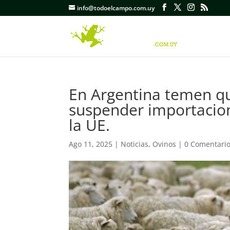
info@todoelcampo.com.uy
En Argentina temen qu
suspender importacion
la UE.
Ago 11, 2025
|
Noticias
,
Ovinos
|
0 Comentari