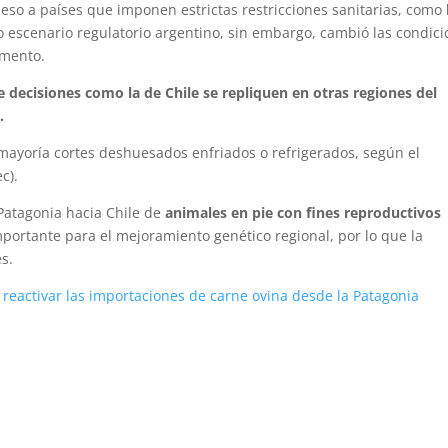
eso a países que imponen estrictas restricciones sanitarias, como
 escenario regulatorio argentino, sin embargo, cambió las condic
omento.
e decisiones como la de Chile se repliquen en otras regiones del
.
u mayoría cortes deshuesados enfriados o refrigerados, según el
c).
Patagonia hacia Chile de
animales en pie con fines reproductivos
portante para el mejoramiento genético regional, por lo que la
s.
a reactivar las importaciones de carne ovina desde la Patagonia