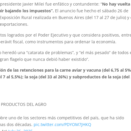
 presidente Javier Milei fue enfático y contundente: “
No hay vuelta
ir bajando los impuestos”.
El anuncio fue hecho el sábado 26 de
xposición Rural realizada en Buenos Aires (del 17 al 27 de julio) y
 exportaciones.
os logrados por el Poder Ejecutivo y que considera positivos, entr
 superávit fiscal, como instrumentos para ordenar la economía.
o heredó una “catarata de problemas”, y “el más pesado” de todos 
 gran flagelo que nunca debió haber existido”.
ón de las retenciones para la carne aviar y vacuna (del 6,75 al 5%)
el 7 al 5,5%); la soja (del 33 al 26%) y subproductos de la soja (del
A PRODUCTOS DEL AGRO
sobre uno de los sectores más competitivos del país, que ha sido
imas dos décadas.
pic.twitter.com/PDYOM7JHKQ