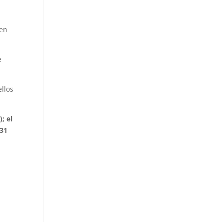
 en
e
ellos
; el
 31