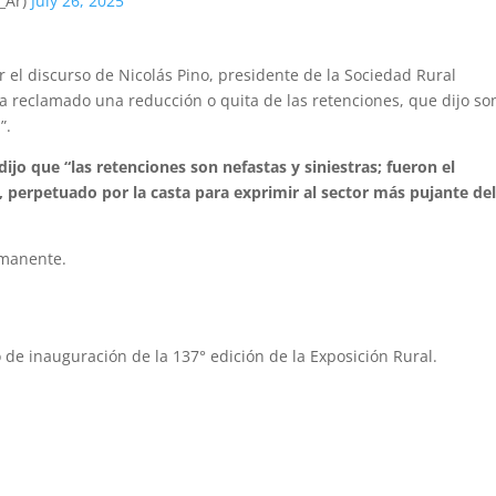
_Ar)
July 26, 2025
 el discurso de Nicolás Pino, presidente de la Sociedad Rural
ía reclamado una reducción o quita de las retenciones, que dijo so
”.
 dijo que “las retenciones son nefastas y siniestras; fueron el
a, perpetuado por la casta para exprimir al sector más pujante de
rmanente.
o de inauguración de la 137° edición de la Exposición Rural.