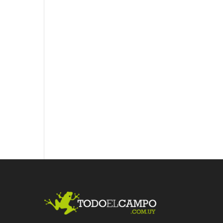
Fac
Twit
Link
ebo
ter
edI
ok
n