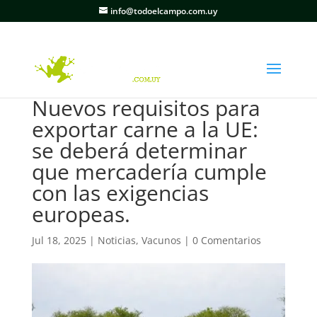
info@todoelcampo.com.uy
Nuevos requisitos para
exportar carne a la UE:
se deberá determinar
que mercadería cumple
con las exigencias
europeas.
Jul 18, 2025
|
Noticias
,
Vacunos
|
0 Comentarios