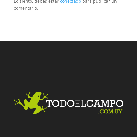
Lo siento, debes estar
conectado
para publicar un
comentario.
Facebook
Twitter
LinkedIn