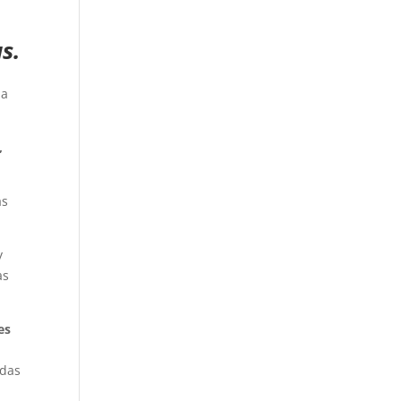
s.
da
,
as
y
as
es
ndas