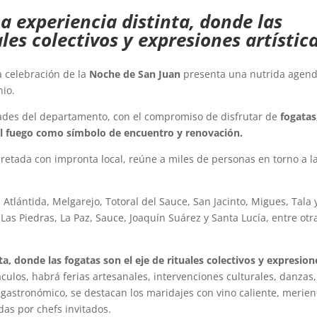
 experiencia distinta, donde las
ales colectivos y expresiones artística
a celebración de la
Noche de San Juan
presenta una nutrida agen
nio.
dades del departamento, con el compromiso de disfrutar de
fogatas
al fuego como símbolo de encuentro y renovación.
pretada con impronta local, reúne a miles de personas en torno a l
Atlántida, Melgarejo, Totoral del Sauce, San Jacinto, Migues, Tala 
as Piedras, La Paz, Sauce, Joaquín Suárez y Santa Lucía, entre otr
a, donde las fogatas son el eje de rituales colectivos y expresion
ulos, habrá ferias artesanales, intervenciones culturales, danzas,
lo gastronómico, se destacan los maridajes con vino caliente, merie
das por chefs invitados.