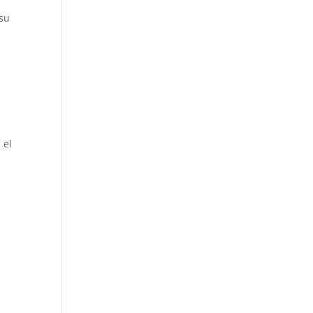
su
 el