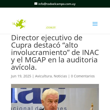
info@todoelcampo.com.uy
Director ejecutivo de
Cupra destacó “alto
involucramiento” de INAC
y el MGAP en la auditoria
avícola.
Jun 19, 2025
|
Avicultura
,
Noticias
|
0 Comentarios