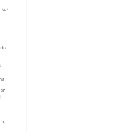
a sus
rio
d
na.
ión
l
y
co,